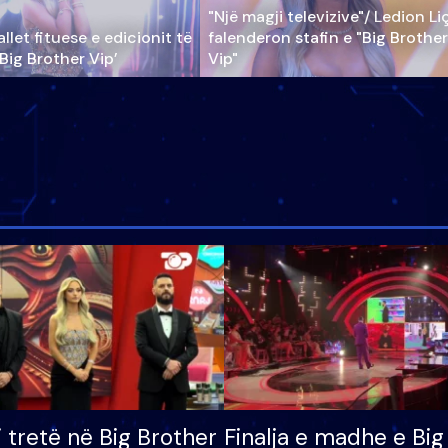
"Një magji televizive"/ Ledion Li
llet fituese e edicionit të
falenderon stafin e "Big Brother
‘Big Brother Vip’
Vip"
i tretë në Big Brother
Finalja e madhe e Big