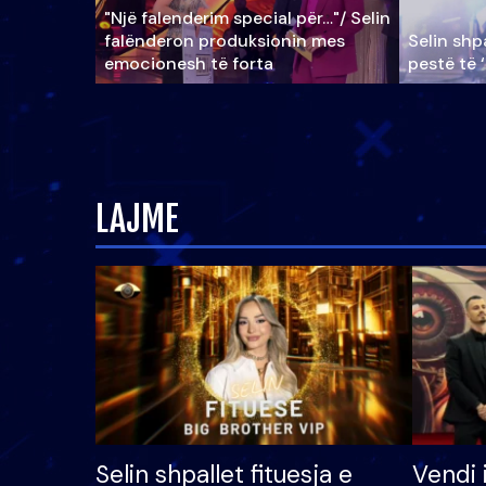
"Një falenderim special për…"/ Selin
falënderon produksionin mes
Selin shpa
emocionesh të forta
pestë të 
LAJME
Selin shpallet fituesja e
Vendi 