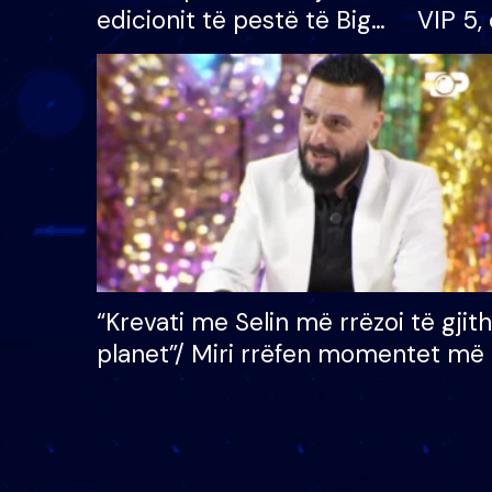
edicionit të pestë të Big
VIP 5, 
Brother VIP, rrëmben
radhës
çmimin e madh prej 100
mijë eurosh
“Krevati me Selin më rrëzoi të gjit
planet”/ Miri rrëfen momentet më 
bukura në shtëpinë e BB VIP: Do 
mungojë zilja e mëngjesit kur…