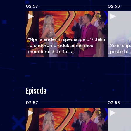
02:57
02:56
"Një falenderim special për…"/ Selin
falënderon produksionin mes
Selin shpa
emocionesh të forta
pestë të 
Episode
02:57
02:56