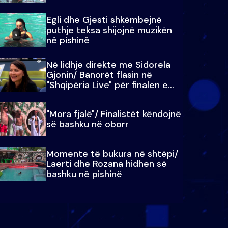
Egli dhe Gjesti shkëmbejnë
puthje teksa shijojnë muzikën
në pishinë
Në lidhje direkte me Sidorela
Gjonin/ Banorët flasin në
"Shqipëria Live" për finalen e
madhe
"Mora fjalë"/ Finalistët këndojnë
së bashku në oborr
Momente të bukura në shtëpi/
Laerti dhe Rozana hidhen së
bashku në pishinë