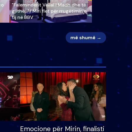
ço
"Faleminderit Vëllai i Madh dhe të
gjithë…"/ Miri flet për rrugëtimin e
tij në BBV
më shumë →
Emocione për Mirin, finalisti