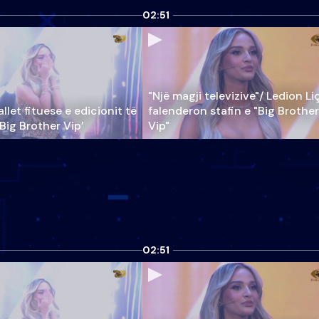
02:51
"Një magji televizive"/ Ledion Li
llet fituese e edicionit të
falenderon stafin e "Big Brother
‘Big Brother Vip’
Vip"
02:51