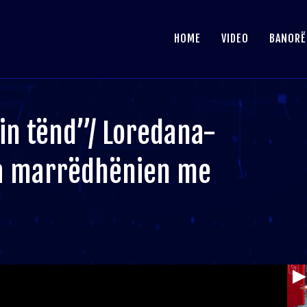
HOME
VIDEO
BANORË
in tënd”/ Loredana-
oja marrëdhënien me