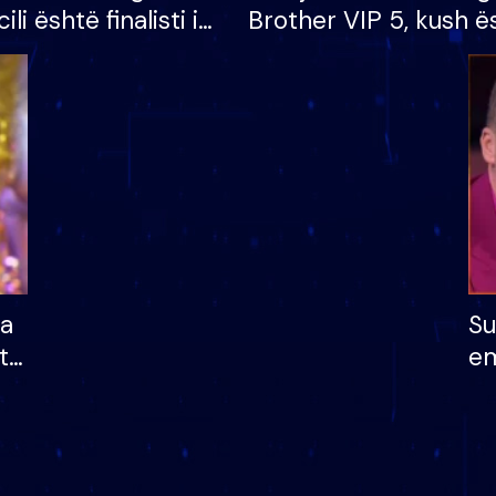
cili është finalisti i
Brother VIP 5, kush ë
 që lë shtëpinë
banori i parë që lë sh
dhe humb mundësinë
të fituar çmimin e m
ha
Su
të
em
më
në
nu