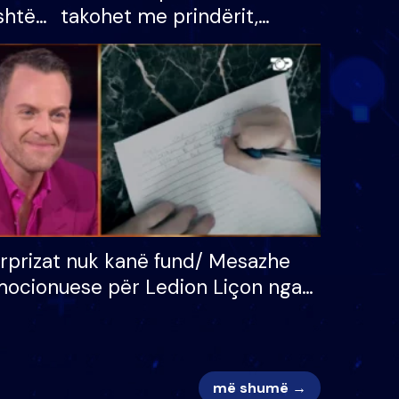
shtë
takohet me prindërit,
tëpinë
vajzën dhe bashkëshorten:
 për
S’kemi ndonjë letër divorci
adh
apo jo?
rprizat nuk kanë fund/ Mesazhe
ocionuese për Ledion Liçon nga
na dhe fëmijët e tij, moderatori
k i mban dot lotët: Nuk meritoj…
më shumë →