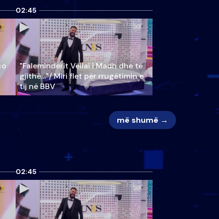
02:45
ço
"Faleminderit Vëllai i Madh dhe të
gjithë…"/ Miri flet për rrugëtimin e
tij në BBV
më shumë →
02:45