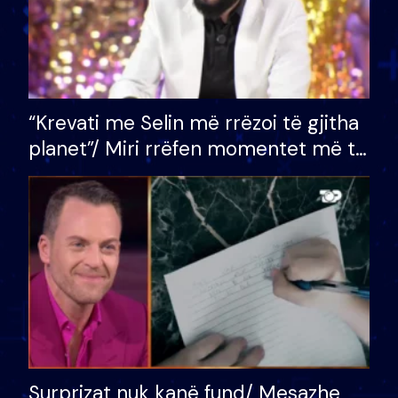
“Krevati me Selin më rrëzoi të gjitha
planet”/ Miri rrëfen momentet më të
bukura në shtëpinë e BB VIP: Do më
mungojë zilja e mëngjesit kur…
Surprizat nuk kanë fund/ Mesazhe