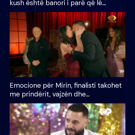
kush është banori i parë që lë
shtëpinë dhe humb mundësinë për
të fituar çmimin e madh
Emocione për Mirin, finalisti takohet
me prindërit, vajzën dhe
bashkëshorten: S’kemi ndonjë letër
divorci apo jo?