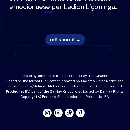
emocionuese për Ledion Liçon nga
nëna dhe fëmijët e tij, moderatori
nuk i mban dot lotët: Nuk meritoj…
më shumë →
This programme has been produced by:
Top Channel
Based on the format Big Brother, created by Endemol Shine Nederland
Producties B.V./John de Mol and owned by Endemol Shine Nederland
Producties BV., part of the Banijay Group, distributed by Banijay Rights.
Copyright © Endamol Shine Nederland Producties B.V.