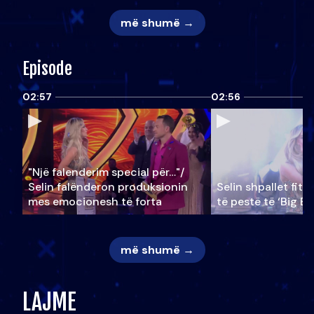
më shumë →
Episode
02:57
02:56
"Një falenderim special për…"/
Selin falënderon produksionin
Selin shpallet fitu
mes emocionesh të forta
të pestë të ‘Big Br
më shumë →
LAJME