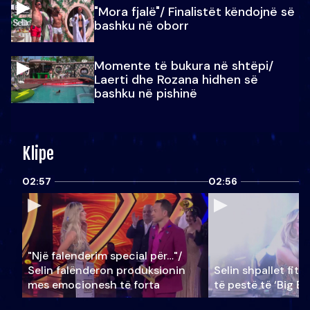
"Mora fjalë"/ Finalistët këndojnë së
bashku në oborr
Momente të bukura në shtëpi/
Laerti dhe Rozana hidhen së
bashku në pishinë
Klipe
02:57
02:56
"Një falenderim special për…"/
Selin falënderon produksionin
Selin shpallet fitu
mes emocionesh të forta
të pestë të ‘Big Br