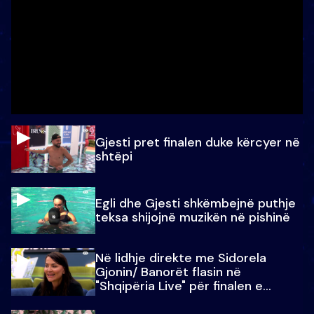
Gjesti pret finalen duke kërcyer në
shtëpi
Egli dhe Gjesti shkëmbejnë puthje
teksa shijojnë muzikën në pishinë
Në lidhje direkte me Sidorela
Gjonin/ Banorët flasin në
"Shqipëria Live" për finalen e
madhe