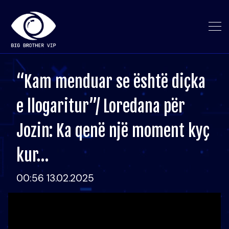
“Kam menduar se është diçka
e llogaritur”/ Loredana për
Jozin: Ka qenë një moment kyç
kur…
00:56 13.02.2025