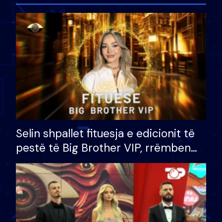
Selin shpallet fituesja e edicionit të
pestë të Big Brother VIP, rrëmben
çmimin e madh prej 100 mijë eurosh