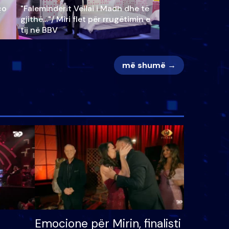
ço
"Faleminderit Vëllai i Madh dhe të
gjithë…"/ Miri flet për rrugëtimin e
tij në BBV
më shumë →
Emocione për Mirin, finalisti