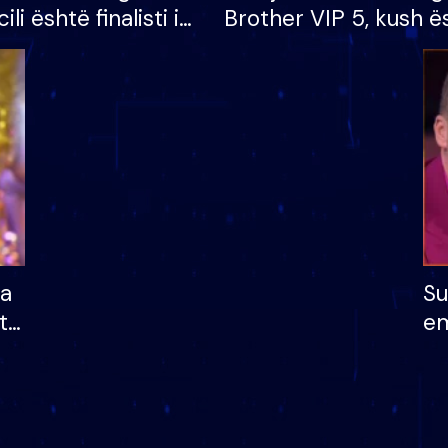
cili është finalisti i
Brother VIP 5, kush ë
 që lë shtëpinë
banori i parë që lë sh
dhe humb mundësinë
të fituar çmimin e m
ha
Su
të
em
më
në
nu