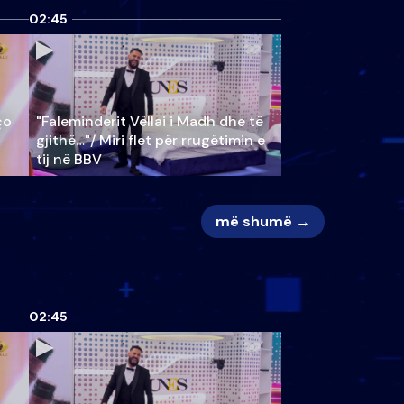
02:45
ço
"Faleminderit Vëllai i Madh dhe të
gjithë…"/ Miri flet për rrugëtimin e
tij në BBV
më shumë →
02:45