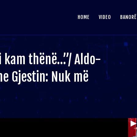
HOME
VIDEO
BANORË
 kam thënë…”/ Aldo-
he Gjestin: Nuk më