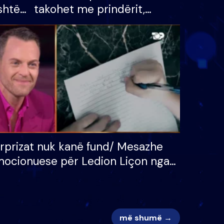
shtë
takohet me prindërit,
tëpinë
vajzën dhe bashkëshorten:
 për
S’kemi ndonjë letër divorci
adh
apo jo?
rprizat nuk kanë fund/ Mesazhe
ocionuese për Ledion Liçon nga
na dhe fëmijët e tij, moderatori
k i mban dot lotët: Nuk meritoj…
më shumë →