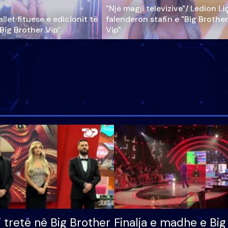
"Një magji televizive"/ Ledion Li
llet fituese e edicionit të
falenderon stafin e "Big Brother
‘Big Brother Vip’
Vip"
i tretë në Big Brother
Finalja e madhe e Big