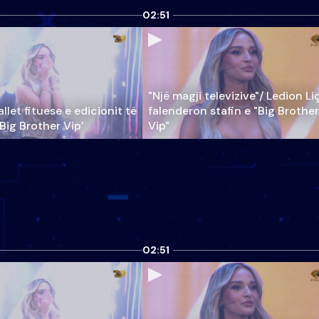
02:51
"Një magji televizive"/ Ledion Li
llet fituese e edicionit të
falenderon stafin e "Big Brother
‘Big Brother Vip’
Vip"
02:51