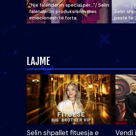
"Një falenderim special për…"/ Selin
falënderon produksionin mes
Selin shpa
emocionesh të forta
pestë të 
LAJME
Selin shpallet fituesja e
Vendi 