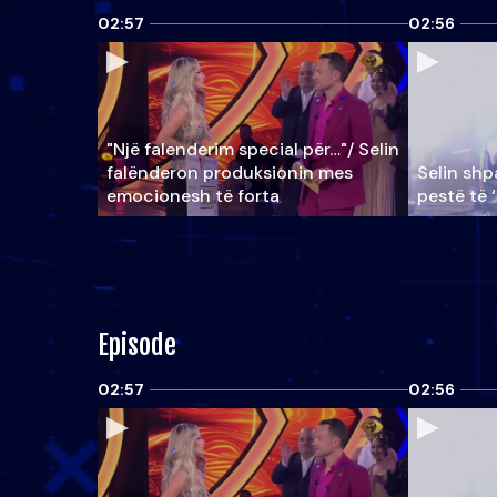
02:57
02:56
"Një falenderim special për…"/ Selin
falënderon produksionin mes
Selin shpa
emocionesh të forta
pestë të 
Episode
02:57
02:56