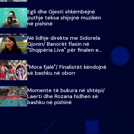
Egli dhe Gjesti shkëmbejnë
puthje teksa shijojnë muzikën
në pishinë
Në lidhje direkte me Sidorela
Gjonin/ Banorët flasin në
"Shqipëria Live" për finalen e
madhe
"Mora fjalë"/ Finalistët këndojnë
së bashku në oborr
Momente të bukura në shtëpi/
Laerti dhe Rozana hidhen së
bashku në pishinë