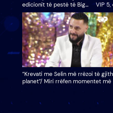
edicionit të pestë të Big
VIP 5, 
Brother VIP, rrëmben
radhës
çmimin e madh prej 100
mijë eurosh
“Krevati me Selin më rrëzoi të gjit
planet”/ Miri rrëfen momentet më 
bukura në shtëpinë e BB VIP: Do 
mungojë zilja e mëngjesit kur…