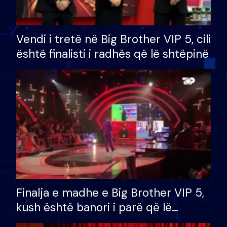
Vendi i tretë në Big Brother VIP 5, cili
është finalisti i radhës që lë shtëpinë
Finalja e madhe e Big Brother VIP 5,
kush është banori i parë që lë
shtëpinë dhe humb mundësinë për