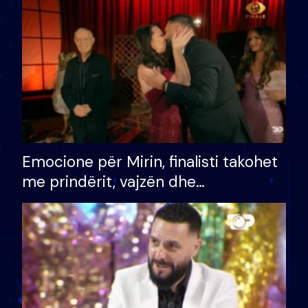
të fituar çmimin e madh
Emocione për Mirin, finalisti takohet
me prindërit, vajzën dhe
bashkëshorten: S’kemi ndonjë letër
divorci apo jo?