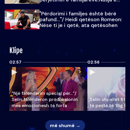
Julit…
"Përdorimi i familjes është bërë
pafund…"/ Heidi qetëson Romeon:
Nëse ti je i qetë, ata qetësohen
Klipe
02:57
02:56
"Një falenderim special për…"/
Selin falënderon produksionin
Selin shpallet fitu
mes emocionesh të forta
të pestë të ‘Big Br
më shumë →