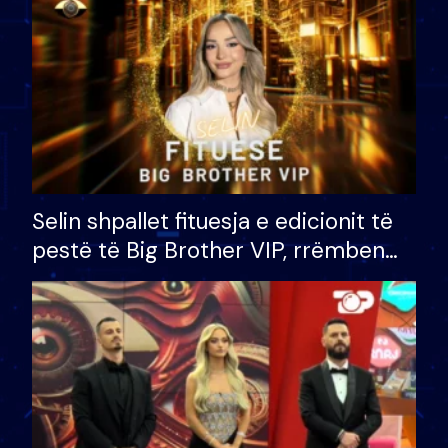
Selin shpallet fituesja e edicionit të
pestë të Big Brother VIP, rrëmben
çmimin e madh prej 100 mijë eurosh