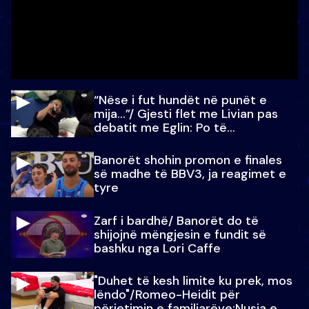
“Nëse i fut hundët në punët e
mija…”/ Gjesti flet me Livian pas
debatit me Eglin: Po të
paralajmëroj
Banorët shohin promon e finales
së madhe të BBV3, ja reagimet e
tyre
Zarf i bardhë/ Banorët do të
shijojnë mëngjesin e fundit së
bashku nga Lori Caffe
"Duhet të kesh limite ku prek, mos
lëndo"/Romeo-Heidit për
përjetimin e familjarëve:Nusja e