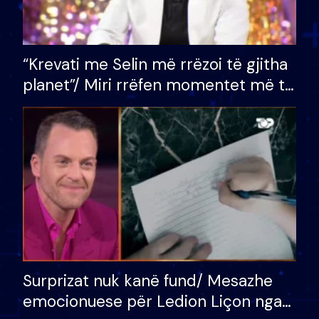
“Krevati me Selin më rrëzoi të gjitha
planet”/ Miri rrëfen momentet më të
bukura në shtëpinë e BB VIP: Do më
mungojë zilja e mëngjesit kur…
Surprizat nuk kanë fund/ Mesazhe
emocionuese për Ledion Liçon nga