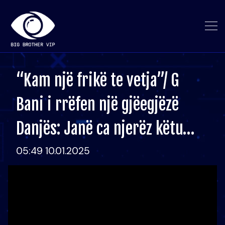
“Kam një frikë te vetja”/ G
Bani i rrëfen një gjëegjëzë
Danjës: Janë ca njerëz këtu…
05:49 10.01.2025