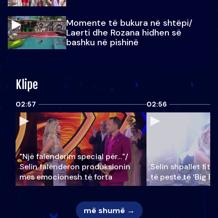
Momente të bukura në shtëpi/
Laerti dhe Rozana hidhen së
bashku në pishinë
Klipe
02:57
02:56
"Një falenderim special për…"/
Selin falënderon produksionin
Selin shpallet fitu
mes emocionesh të forta
të pestë të ‘Big Br
më shumë →