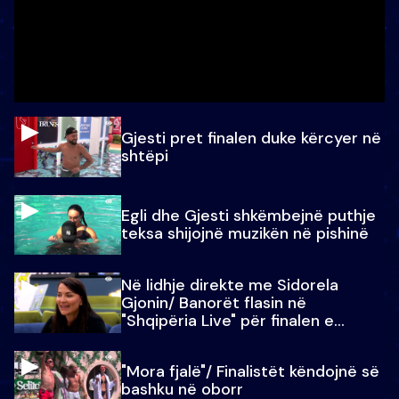
Gjesti pret finalen duke kërcyer në
shtëpi
Egli dhe Gjesti shkëmbejnë puthje
teksa shijojnë muzikën në pishinë
Në lidhje direkte me Sidorela
Gjonin/ Banorët flasin në
"Shqipëria Live" për finalen e
madhe
"Mora fjalë"/ Finalistët këndojnë së
bashku në oborr