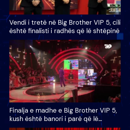
Vendi i tretë në Big Brother VIP 5, cili
është finalisti i radhës që lë shtëpinë
Finalja e madhe e Big Brother VIP 5,
kush është banori i parë që lë
shtëpinë dhe humb mundësinë për