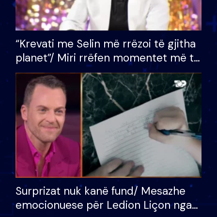
“Krevati me Selin më rrëzoi të gjitha
planet”/ Miri rrëfen momentet më të
bukura në shtëpinë e BB VIP: Do më
mungojë zilja e mëngjesit kur…
Surprizat nuk kanë fund/ Mesazhe
emocionuese për Ledion Liçon nga