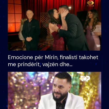
të fituar çmimin e madh
Emocione për Mirin, finalisti takohet
me prindërit, vajzën dhe
bashkëshorten: S’kemi ndonjë letër
divorci apo jo?