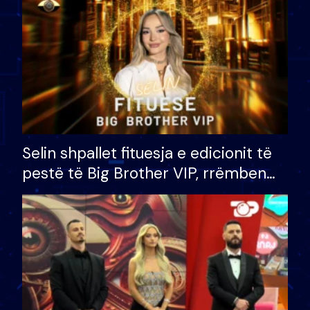
Selin shpallet fituesja e edicionit të
pestë të Big Brother VIP, rrëmben
çmimin e madh prej 100 mijë eurosh