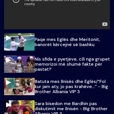
Paqe mes Eglës dhe Meritonit,
banorët kërcejnë së bashku
Nis sfida e pyetjeve, cili nga grupet
memorizoi më shumë fakte për
pastat?
Batuta mes Ilnisës dhe Eglës/“Fol
kur jam aty, jo pas krahëve…” - Big
Brother Albania VIP 3
Sara bisedon me Bardhin pas
diskutimit me Ilnisën - Big Brother
Albania VIP 3