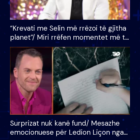
“Krevati me Selin më rrëzoi të gjitha
planet”/ Miri rrëfen momentet më të
bukura në shtëpinë e BB VIP: Do më
mungojë zilja e mëngjesit kur…
Surprizat nuk kanë fund/ Mesazhe
emocionuese për Ledion Liçon nga