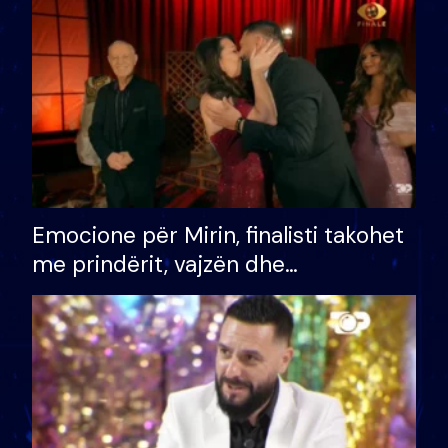
të fituar çmimin e madh
Emocione për Mirin, finalisti takohet
me prindërit, vajzën dhe
bashkëshorten: S’kemi ndonjë letër
divorci apo jo?