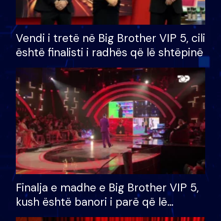
Vendi i tretë në Big Brother VIP 5, cili
është finalisti i radhës që lë shtëpinë
Finalja e madhe e Big Brother VIP 5,
kush është banori i parë që lë
shtëpinë dhe humb mundësinë për