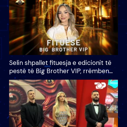
Selin shpallet fituesja e edicionit të
pestë të Big Brother VIP, rrëmben
çmimin e madh prej 100 mijë eurosh