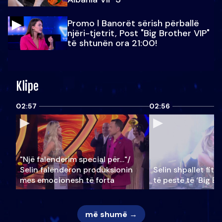
Promo l Banorët sërish përballë
njëri-tjetrit, Post "Big Brother VIP"
të shtunën ora 21:00!
Klipe
02:57
02:56
"Një falenderim special për…"/
Selin falënderon produksionin
Selin shpallet fitu
mes emocionesh të forta
të pestë të ‘Big Br
më shumë →