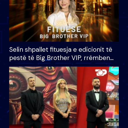
Selin shpallet fituesja e edicionit të
pestë të Big Brother VIP, rrëmben
çmimin e madh prej 100 mijë eurosh