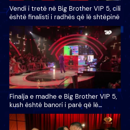
Vendi i tretë në Big Brother VIP 5, cili
është finalisti i radhës që lë shtëpinë
Finalja e madhe e Big Brother VIP 5,
kush është banori i parë që lë
shtëpinë dhe humb mundësinë për
të fituar çmimin e madh