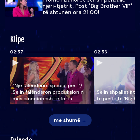
njëri-tjetrit, Post "Big Brother VIP"
të shtunën ora 21:00!
Klipe
02:57
02:56
"Një falenderim special për…"/
Selin falënderon produksionin
Selin shpallet fitu
mes emocionesh të forta
të pestë të ‘Big Br
më shumë →