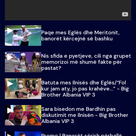
Paqe mes Eglës dhe Meritonit,
banorët kërcejnë së bashku
Nis sfida e pyetjeve, cili nga grupet
memorizoi më shumë fakte për
pastat?
Batuta mes Ilnisës dhe Eglës/“Fol
kur jam aty, jo pas krahëve…” - Big
Brother Albania VIP 3
Sara bisedon me Bardhin pas
diskutimit me Ilnisën - Big Brother
Albania VIP 3
Promo l Banorët sërish përballë