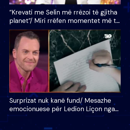
“Krevati me Selin më rrëzoi të gjitha
planet”/ Miri rrëfen momentet më të
bukura në shtëpinë e BB VIP: Do më
mungojë zilja e mëngjesit kur…
Surprizat nuk kanë fund/ Mesazhe
emocionuese për Ledion Liçon nga
nëna dhe fëmijët e tij, moderatori
nuk i mban dot lotët: Nuk meritoj…