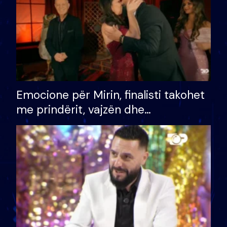
Emocione për Mirin, finalisti takohet
me prindërit, vajzën dhe
bashkëshorten: S’kemi ndonjë letër
divorci apo jo?