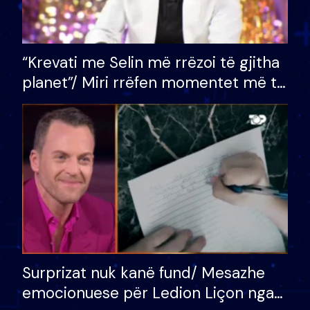
“Krevati me Selin më rrëzoi të gjitha
planet”/ Miri rrëfen momentet më të
bukura në shtëpinë e BB VIP: Do më
mungojë zilja e mëngjesit kur…
Surprizat nuk kanë fund/ Mesazhe
emocionuese për Ledion Liçon nga