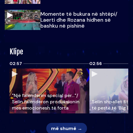
Momente të bukura në shtëpi/
Laerti dhe Rozana hidhen së
bashku në pishinë
Klipe
02:57
02:56
"Një falenderim special për…"/
Selin falënderon produksionin
Selin shpallet fitu
mes emocionesh të forta
të pestë të ‘Big Br
më shumë →