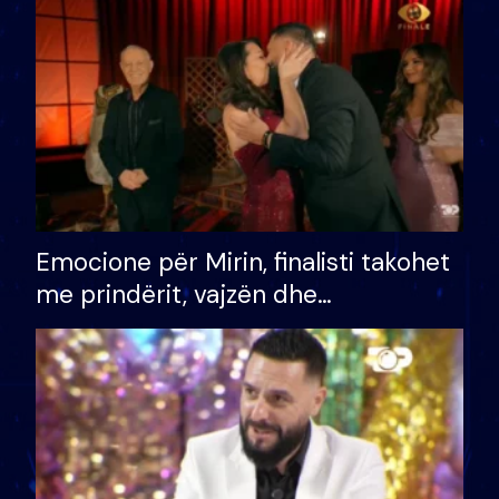
të fituar çmimin e madh
Emocione për Mirin, finalisti takohet
me prindërit, vajzën dhe
bashkëshorten: S’kemi ndonjë letër
divorci apo jo?