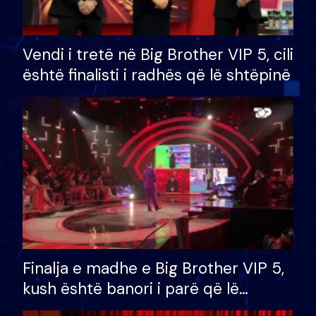
Vendi i tretë në Big Brother VIP 5, cili
është finalisti i radhës që lë shtëpinë
Finalja e madhe e Big Brother VIP 5,
kush është banori i parë që lë
shtëpinë dhe humb mundësinë për