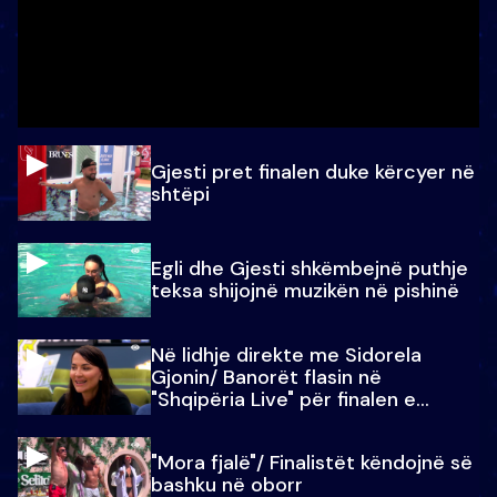
Gjesti pret finalen duke kërcyer në
shtëpi
Egli dhe Gjesti shkëmbejnë puthje
teksa shijojnë muzikën në pishinë
Në lidhje direkte me Sidorela
Gjonin/ Banorët flasin në
"Shqipëria Live" për finalen e
madhe
"Mora fjalë"/ Finalistët këndojnë së
bashku në oborr