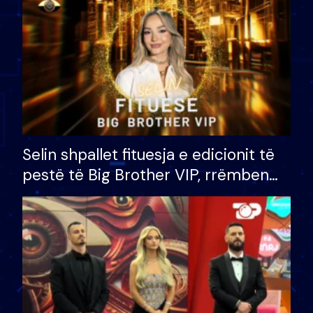
Selin shpallet fituesja e edicionit të
pestë të Big Brother VIP, rrëmben
çmimin e madh prej 100 mijë eurosh