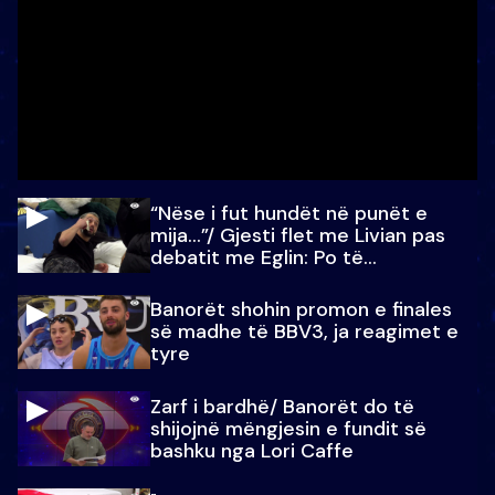
“Nëse i fut hundët në punët e
mija…”/ Gjesti flet me Livian pas
debatit me Eglin: Po të
paralajmëroj
Banorët shohin promon e finales
së madhe të BBV3, ja reagimet e
tyre
Zarf i bardhë/ Banorët do të
shijojnë mëngjesin e fundit së
bashku nga Lori Caffe