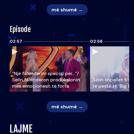
më shumë →
Episode
02:57
02:56
"Një falenderim special për…"/
Selin falënderon produksionin
Selin shpallet fitu
mes emocionesh të forta
të pestë të ‘Big Br
më shumë →
LAJME