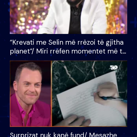
“Krevati me Selin më rrëzoi të gjitha
planet”/ Miri rrëfen momentet më të
bukura në shtëpinë e BB VIP: Do më
mungojë zilja e mëngjesit kur…
Surprizat nuk kanë fund/ Mesazhe