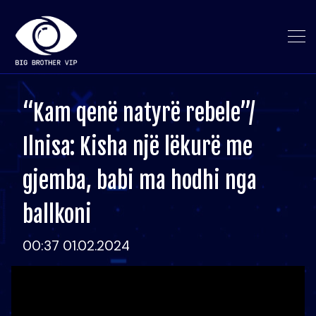
“Kam qenë natyrë rebele”/
Ilnisa: Kisha një lëkurë me
gjemba, babi ma hodhi nga
ballkoni
00:37 01.02.2024