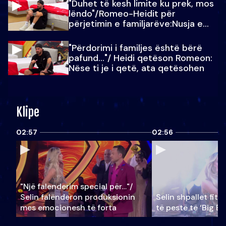
"Duhet të kesh limite ku prek, mos
lëndo"/Romeo-Heidit për
përjetimin e familjarëve:Nusja e
Julit…
"Përdorimi i familjes është bërë
pafund…"/ Heidi qetëson Romeon:
Nëse ti je i qetë, ata qetësohen
Klipe
02:57
02:56
"Një falenderim special për…"/
Selin falënderon produksionin
Selin shpallet fitu
mes emocionesh të forta
të pestë të ‘Big Br