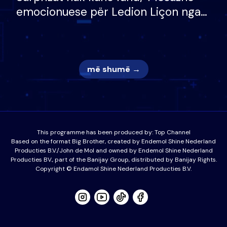
emocionuese për Ledion Liçon nga
nëna dhe fëmijët e tij, moderatori
nuk i mban dot lotët: Nuk meritoj…
më shumë →
This programme has been produced by:
Top Channel
Based on the format Big Brother, created by Endemol Shine Nederland
Producties B.V./John de Mol and owned by Endemol Shine Nederland
Producties BV., part of the Banijay Group, distributed by Banijay Rights.
Copyright © Endamol Shine Nederland Producties B.V.