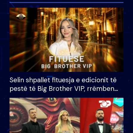
Selin shpallet fituesja e edicionit të
pestë të Big Brother VIP, rrëmben
çmimin e madh prej 100 mijë eurosh