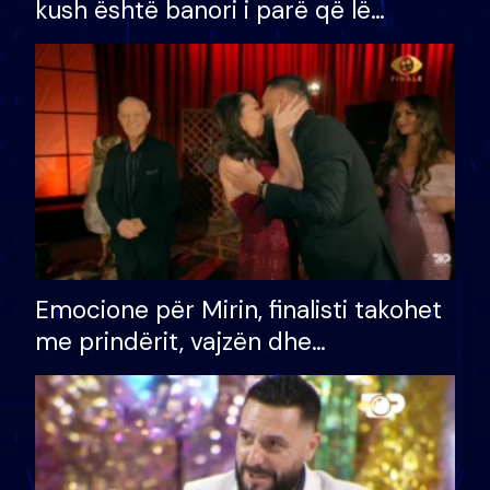
kush është banori i parë që lë
shtëpinë dhe humb mundësinë për
të fituar çmimin e madh
Emocione për Mirin, finalisti takohet
me prindërit, vajzën dhe
bashkëshorten: S’kemi ndonjë letër
divorci apo jo?