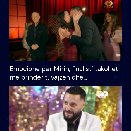
të fituar çmimin e madh
Emocione për Mirin, finalisti takohet
me prindërit, vajzën dhe
bashkëshorten: S’kemi ndonjë letër
divorci apo jo?