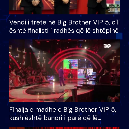
Vendi i tretë në Big Brother VIP 5, cili
është finalisti i radhës që lë shtëpinë
Finalja e madhe e Big Brother VIP 5,
kush është banori i parë që lë
shtëpinë dhe humb mundësinë për