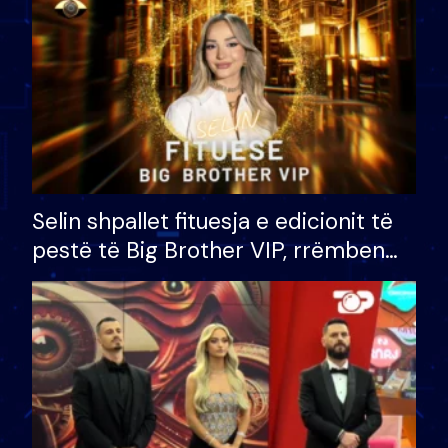
Selin shpallet fituesja e edicionit të
pestë të Big Brother VIP, rrëmben
çmimin e madh prej 100 mijë eurosh