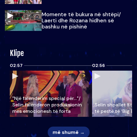
Momente të bukura në shtëpi/
Laerti dhe Rozana hidhen së
bashku në pishinë
Klipe
02:57
02:56
"Një falenderim special për…"/
Selin falënderon produksionin
Selin shpallet fitu
mes emocionesh të forta
të pestë të ‘Big Br
më shumë →