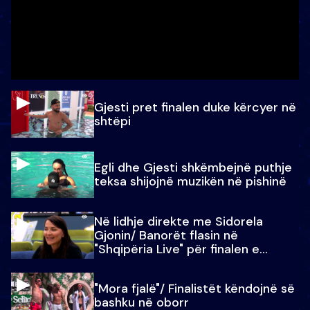
Gjesti pret finalen duke kërcyer në
shtëpi
Egli dhe Gjesti shkëmbejnë puthje
teksa shijojnë muzikën në pishinë
Në lidhje direkte me Sidorela
Gjonin/ Banorët flasin në
"Shqipëria Live" për finalen e
madhe
"Mora fjalë"/ Finalistët këndojnë së
bashku në oborr