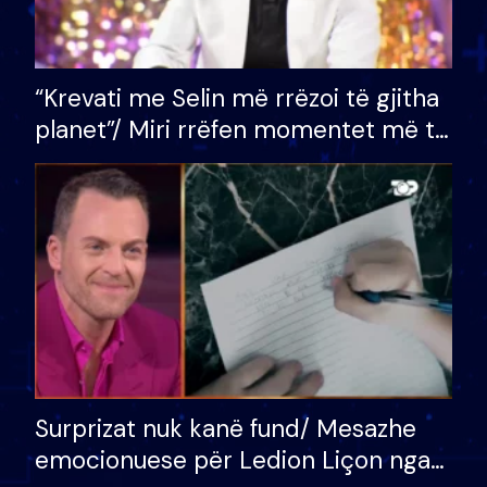
“Krevati me Selin më rrëzoi të gjitha
planet”/ Miri rrëfen momentet më të
bukura në shtëpinë e BB VIP: Do më
mungojë zilja e mëngjesit kur…
Surprizat nuk kanë fund/ Mesazhe
emocionuese për Ledion Liçon nga