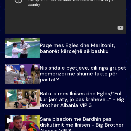
Paqe mes Eglës dhe Meritonit,
banorët kërcejnë së bashku
Nis sfida e pyetjeve, cili nga grupet
memorizoi më shumë fakte për
pastat?
Batuta mes Ilnisës dhe Eglës/“Fol
kur jam aty, jo pas krahëve…” - Big
Brother Albania VIP 3
Sara bisedon me Bardhin pas
diskutimit me Ilnisën - Big Brother
Albania VIP 3