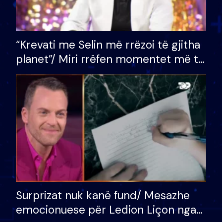
“Krevati me Selin më rrëzoi të gjitha
planet”/ Miri rrëfen momentet më të
bukura në shtëpinë e BB VIP: Do më
mungojë zilja e mëngjesit kur…
Surprizat nuk kanë fund/ Mesazhe
emocionuese për Ledion Liçon nga