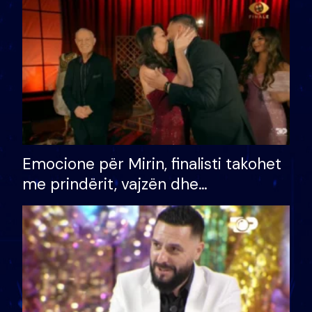
të fituar çmimin e madh
Emocione për Mirin, finalisti takohet
me prindërit, vajzën dhe
bashkëshorten: S’kemi ndonjë letër
divorci apo jo?