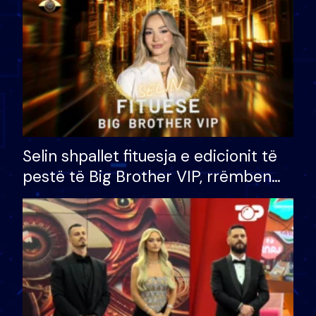
Selin shpallet fituesja e edicionit të
pestë të Big Brother VIP, rrëmben
çmimin e madh prej 100 mijë eurosh