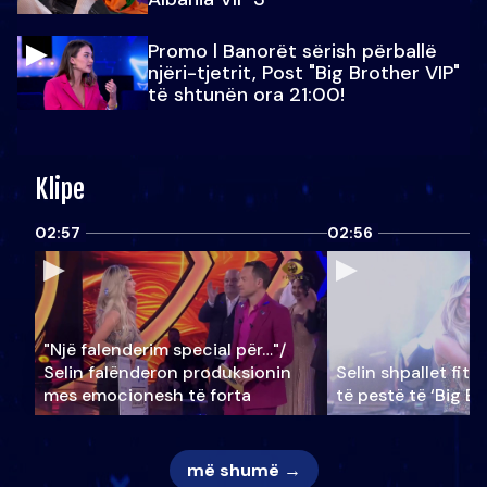
Promo l Banorët sërish përballë
njëri-tjetrit, Post "Big Brother VIP"
të shtunën ora 21:00!
Klipe
02:57
02:56
"Një falenderim special për…"/
Selin falënderon produksionin
Selin shpallet fitu
mes emocionesh të forta
të pestë të ‘Big Br
më shumë →