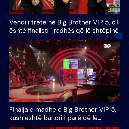
Vendi i tretë në Big Brother VIP 5, cili
është finalisti i radhës që lë shtëpinë
Finalja e madhe e Big Brother VIP 5,
kush është banori i parë që lë
shtëpinë dhe humb mundësinë për