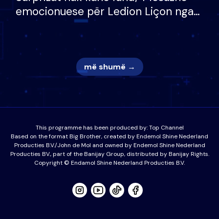
emocionuese për Ledion Liçon nga
nëna dhe fëmijët e tij, moderatori
nuk i mban dot lotët: Nuk meritoj…
më shumë →
This programme has been produced by:
Top Channel
Based on the format Big Brother, created by Endemol Shine Nederland
Producties B.V./John de Mol and owned by Endemol Shine Nederland
Producties BV., part of the Banijay Group, distributed by Banijay Rights.
Copyright © Endamol Shine Nederland Producties B.V.