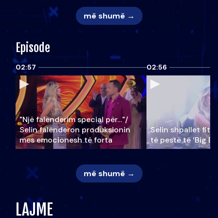
më shumë →
Episode
02:57
02:56
"Një falenderim special për…"/
Selin falënderon produksionin
Selin shpallet fitu
mes emocionesh të forta
të pestë të ‘Big Br
më shumë →
LAJME