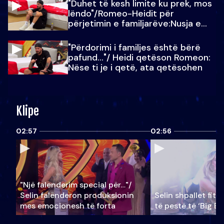
"Duhet të kesh limite ku prek, mos
lëndo"/Romeo-Heidit për
përjetimin e familjarëve:Nusja e
Julit…
"Përdorimi i familjes është bërë
pafund…"/ Heidi qetëson Romeon:
Nëse ti je i qetë, ata qetësohen
Klipe
02:57
02:56
"Një falenderim special për…"/
Selin falënderon produksionin
Selin shpallet fitu
mes emocionesh të forta
të pestë të ‘Big Br