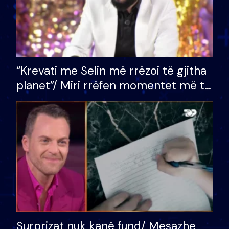
“Krevati me Selin më rrëzoi të gjitha
planet”/ Miri rrëfen momentet më të
bukura në shtëpinë e BB VIP: Do më
mungojë zilja e mëngjesit kur…
Surprizat nuk kanë fund/ Mesazhe