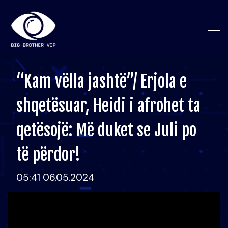
“Kam vëlla jashtë”/ Erjola e
shqetësuar, Heidi i afrohet ta
qetësojë: Më duket se Juli po
të përdor!
05:41 06.05.2024