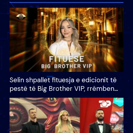
Selin shpallet fituesja e edicionit të
pestë të Big Brother VIP, rrëmben
çmimin e madh prej 100 mijë eurosh