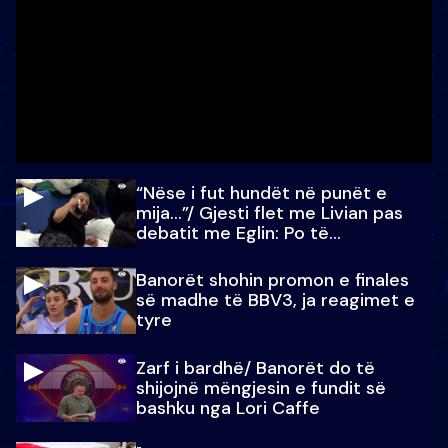
“Nëse i fut hundët në punët e
mija…”/ Gjesti flet me Livian pas
debatit me Eglin: Po të
paralajmëroj
Banorët shohin promon e finales
së madhe të BBV3, ja reagimet e
tyre
Zarf i bardhë/ Banorët do të
shijojnë mëngjesin e fundit së
bashku nga Lori Caffe