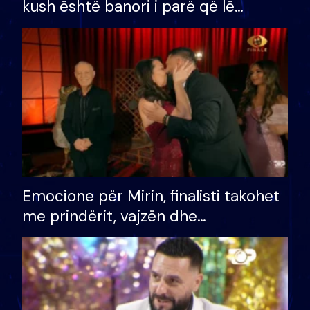
kush është banori i parë që lë
shtëpinë dhe humb mundësinë për
të fituar çmimin e madh
Emocione për Mirin, finalisti takohet
me prindërit, vajzën dhe
bashkëshorten: S’kemi ndonjë letër
divorci apo jo?