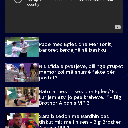
Paqe mes Eglës dhe Meritonit,
banorët kërcejnë së bashku
Nis sfida e pyetjeve, cili nga grupet
memorizoi më shumë fakte për
pastat?
Batuta mes Ilnisës dhe Eglës/“Fol
kur jam aty, jo pas krahëve…” - Big
Brother Albania VIP 3
Sara bisedon me Bardhin pas
diskutimit me Ilnisën - Big Brother
Albania VIP 3