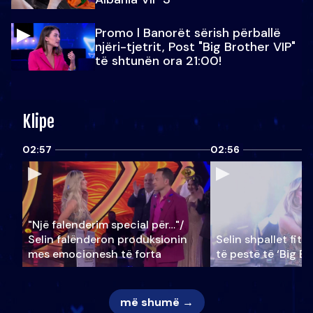
Promo l Banorët sërish përballë
njëri-tjetrit, Post "Big Brother VIP"
të shtunën ora 21:00!
Klipe
02:57
02:56
"Një falenderim special për…"/
Selin falënderon produksionin
Selin shpallet fitu
mes emocionesh të forta
të pestë të ‘Big Br
më shumë →