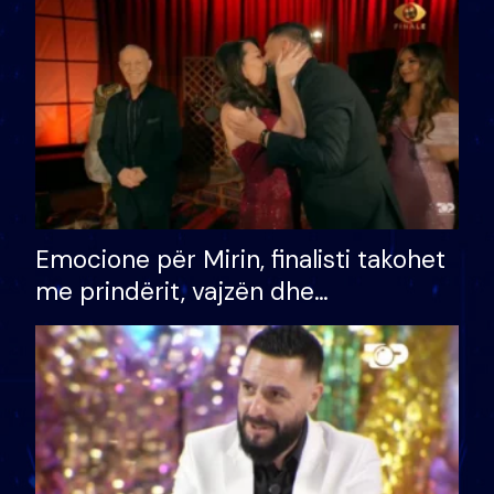
të fituar çmimin e madh
Emocione për Mirin, finalisti takohet
me prindërit, vajzën dhe
bashkëshorten: S’kemi ndonjë letër
divorci apo jo?