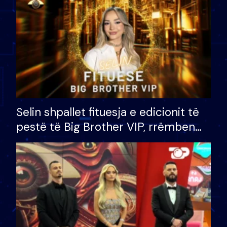
Selin shpallet fituesja e edicionit të
pestë të Big Brother VIP, rrëmben
çmimin e madh prej 100 mijë eurosh