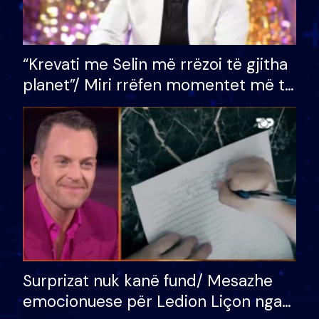
“Krevati me Selin më rrëzoi të gjitha
planet”/ Miri rrëfen momentet më të
bukura në shtëpinë e BB VIP: Do më
mungojë zilja e mëngjesit kur…
Surprizat nuk kanë fund/ Mesazhe
emocionuese për Ledion Liçon nga