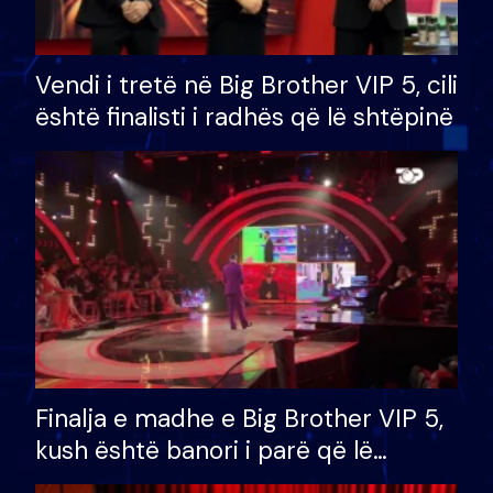
Vendi i tretë në Big Brother VIP 5, cili
është finalisti i radhës që lë shtëpinë
Finalja e madhe e Big Brother VIP 5,
kush është banori i parë që lë
shtëpinë dhe humb mundësinë për