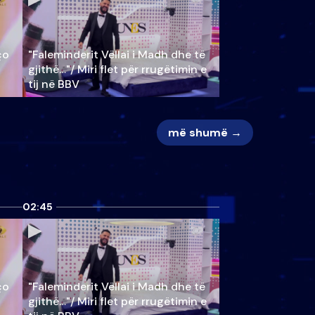
ço
"Faleminderit Vëllai i Madh dhe të
gjithë…"/ Miri flet për rrugëtimin e
tij në BBV
më shumë →
02:45
ço
"Faleminderit Vëllai i Madh dhe të
gjithë…"/ Miri flet për rrugëtimin e