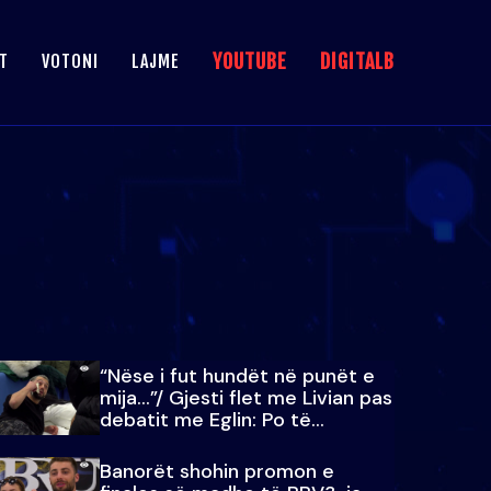
YOUTUBE
DIGITALB
T
VOTONI
LAJME
“Nëse i fut hundët në punët e
mija…”/ Gjesti flet me Livian pas
debatit me Eglin: Po të
paralajmëroj
Banorët shohin promon e