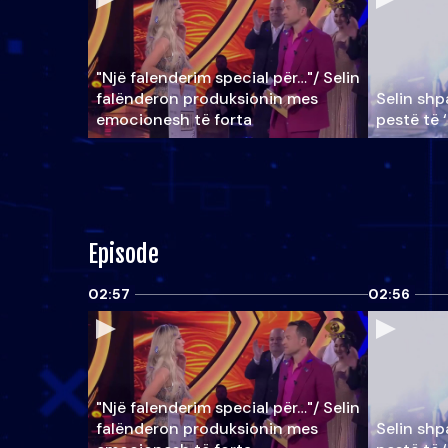
"Një falenderim special për…"/ Selin
falënderon produksionin mes
Selin shpa
emocionesh të forta
pestë të 
Episode
02:57
02:56
"Një falenderim special për…"/ Selin
falënderon produksionin mes
Selin shpa