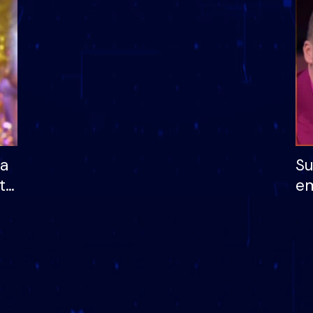
dhe humb mundësinë
të fituar çmimin e m
ha
Su
të
em
më
në
nu