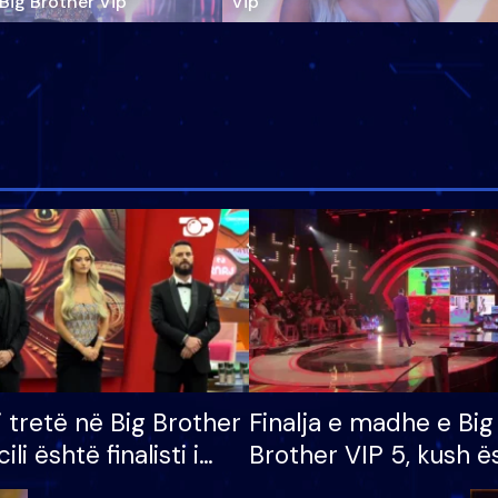
‘Big Brother Vip’
Vip"
i tretë në Big Brother
Finalja e madhe e Big
cili është finalisti i
Brother VIP 5, kush ë
 që lë shtëpinë
banori i parë që lë sh