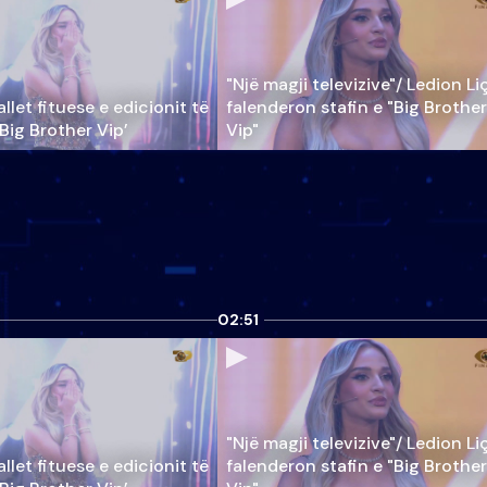
"Një magji televizive"/ Ledion Li
llet fituese e edicionit të
falenderon stafin e "Big Brother
‘Big Brother Vip’
Vip"
02:51
"Një magji televizive"/ Ledion Li
llet fituese e edicionit të
falenderon stafin e "Big Brother