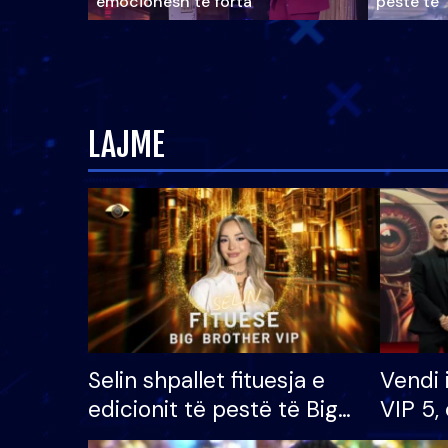
emocionesh të forta
pestë të 
LAJME
Selin shpallet fituesja e
Vendi 
edicionit të pestë të Big
VIP 5, 
Brother VIP, rrëmben
radhës