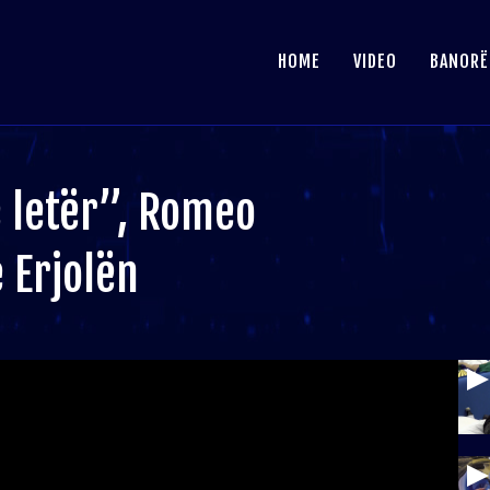
HOME
VIDEO
BANORË
 letër”, Romeo
 Erjolën