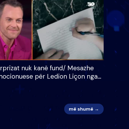
 për
S’kemi ndonjë letër divorci
adh
apo jo?
rprizat nuk kanë fund/ Mesazhe
ocionuese për Ledion Liçon nga
na dhe fëmijët e tij, moderatori
k i mban dot lotët: Nuk meritoj…
më shumë →