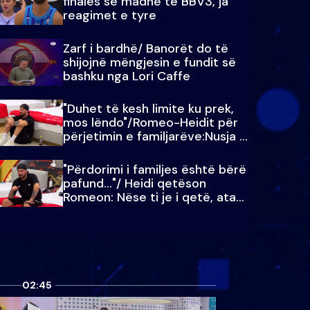
finales së madhe të BBV3, ja
reagimet e tyre
Zarf i bardhë/ Banorët do të
shijojnë mëngjesin e fundit së
bashku nga Lori Caffe
"Duhet të kesh limite ku prek,
mos lëndo"/Romeo-Heidit për
përjetimin e familjarëve:Nusja e
Julit…
"Përdorimi i familjes është bërë
pafund…"/ Heidi qetëson
Romeon: Nëse ti je i qetë, ata
qetësohen
02:45