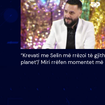
çmimin e madh prej 100
mijë eurosh
“Krevati me Selin më rrëzoi të gjit
planet”/ Miri rrëfen momentet më 
bukura në shtëpinë e BB VIP: Do 
mungojë zilja e mëngjesit kur…