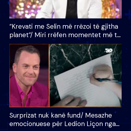
“Krevati me Selin më rrëzoi të gjitha
planet”/ Miri rrëfen momentet më të
bukura në shtëpinë e BB VIP: Do më
mungojë zilja e mëngjesit kur…
Surprizat nuk kanë fund/ Mesazhe
emocionuese për Ledion Liçon nga