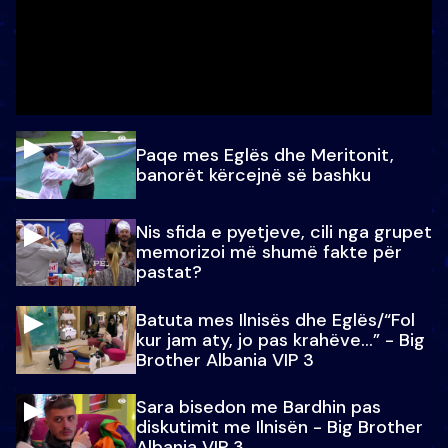
Paqe mes Eglës dhe Meritonit,
banorët kërcejnë së bashku
Nis sfida e pyetjeve, cili nga grupet
memorizoi më shumë fakte për
pastat?
Batuta mes Ilnisës dhe Eglës/“Fol
kur jam aty, jo pas krahëve…” - Big
Brother Albania VIP 3
Sara bisedon me Bardhin pas
diskutimit me Ilnisën - Big Brother
Albania VIP 3