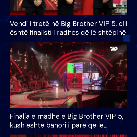
Vendi i tretë në Big Brother VIP 5, cili
është finalisti i radhës që lë shtëpinë
Finalja e madhe e Big Brother VIP 5,
kush është banori i parë që lë
shtëpinë dhe humb mundësinë për