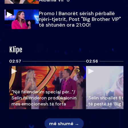
Promo l Banorët sërish përballë
njëri-tjetrit, Post "Big Brother VIP"
të shtunën ora 21:00!
Klipe
02:57
02:56
"Një falenderim special për…"/
Selin falënderon produksionin
Selin shpallet fitu
mes emocionesh të forta
të pestë të ‘Big Br
më shumë →