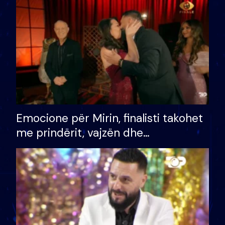
të fituar çmimin e madh
Emocione për Mirin, finalisti takohet
me prindërit, vajzën dhe
bashkëshorten: S’kemi ndonjë letër
divorci apo jo?