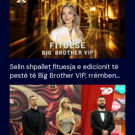
Selin shpallet fituesja e edicionit të
pestë të Big Brother VIP, rrëmben
çmimin e madh prej 100 mijë eurosh