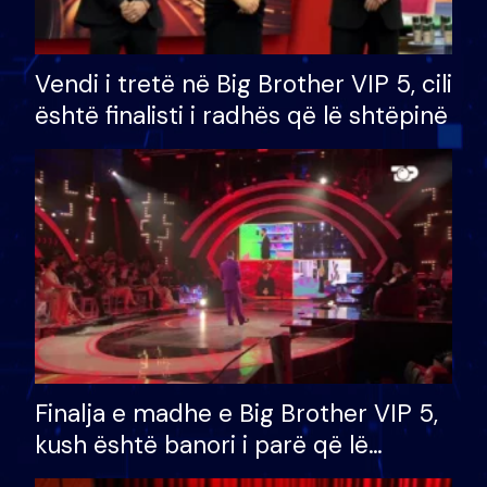
Vendi i tretë në Big Brother VIP 5, cili
është finalisti i radhës që lë shtëpinë
Finalja e madhe e Big Brother VIP 5,
kush është banori i parë që lë
shtëpinë dhe humb mundësinë për