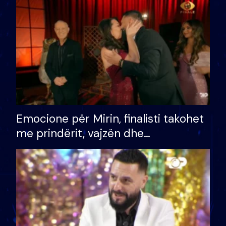
të fituar çmimin e madh
Emocione për Mirin, finalisti takohet
me prindërit, vajzën dhe
bashkëshorten: S’kemi ndonjë letër
divorci apo jo?