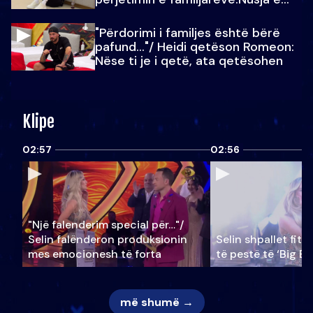
Julit…
"Përdorimi i familjes është bërë
pafund…"/ Heidi qetëson Romeon:
Nëse ti je i qetë, ata qetësohen
Klipe
02:57
02:56
"Një falenderim special për…"/
Selin falënderon produksionin
Selin shpallet fitu
mes emocionesh të forta
të pestë të ‘Big Br
më shumë →