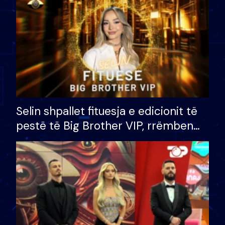
Selin shpallet fituesja e edicionit të
pestë të Big Brother VIP, rrëmben
çmimin e madh prej 100 mijë eurosh