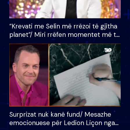
“Krevati me Selin më rrëzoi të gjitha
planet”/ Miri rrëfen momentet më të
bukura në shtëpinë e BB VIP: Do më
mungojë zilja e mëngjesit kur…
Surprizat nuk kanë fund/ Mesazhe
emocionuese për Ledion Liçon nga