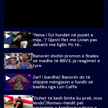
“Nëse i fut hundët në punët e
mija…”/ Gjesti flet me Livian pas
debatit me Eglin: Po të
paralajmëroj
Banorët shohin promon e finales
së madhe të BBV3, ja reagimet e
tyre
Zarf i bardhë/ Banorët do të
shijojnë mëngjesin e fundit së
bashku nga Lori Caffe
"Duhet të kesh limite ku prek, mos
lëndo"/Romeo-Heidit për
përjetimin e familjarëve:Nusja e