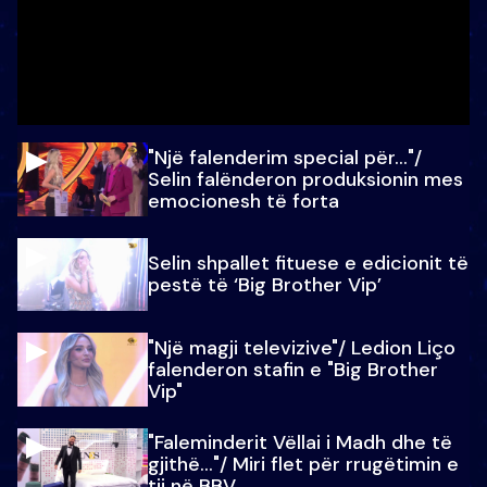
"Një falenderim special për…"/
Selin falënderon produksionin mes
emocionesh të forta
Selin shpallet fituese e edicionit të
pestë të ‘Big Brother Vip’
"Një magji televizive"/ Ledion Liço
falenderon stafin e "Big Brother
Vip"
"Faleminderit Vëllai i Madh dhe të
gjithë…"/ Miri flet për rrugëtimin e
tij në BBV