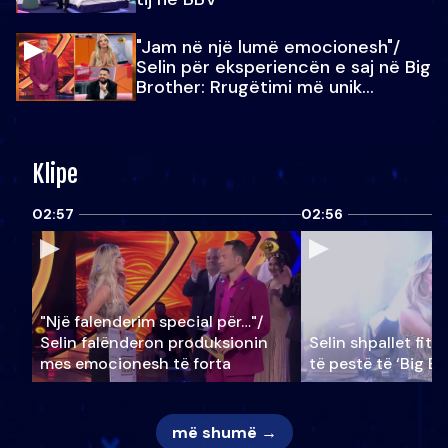
"Jam në një lumë emocionesh"/
Selin për eksperiencën e saj në Big
Brother: Rrugëtimi më unik…
Klipe
02:57
02:56
"Një falenderim special për…"/
Selin falënderon produksionin
Selin shpallet fitu
mes emocionesh të forta
të pestë të ‘Big Br
më shumë →