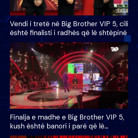
Vendi i tretë në Big Brother VIP 5, cili
është finalisti i radhës që lë shtëpinë
Finalja e madhe e Big Brother VIP 5,
kush është banori i parë që lë
shtëpinë dhe humb mundësinë për