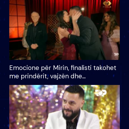
të fituar çmimin e madh
Emocione për Mirin, finalisti takohet
me prindërit, vajzën dhe
bashkëshorten: S’kemi ndonjë letër
divorci apo jo?