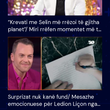
“Krevati me Selin më rrëzoi të gjitha
planet”/ Miri rrëfen momentet më të
bukura në shtëpinë e BB VIP: Do më
mungojë zilja e mëngjesit kur…
Surprizat nuk kanë fund/ Mesazhe
emocionuese për Ledion Liçon nga