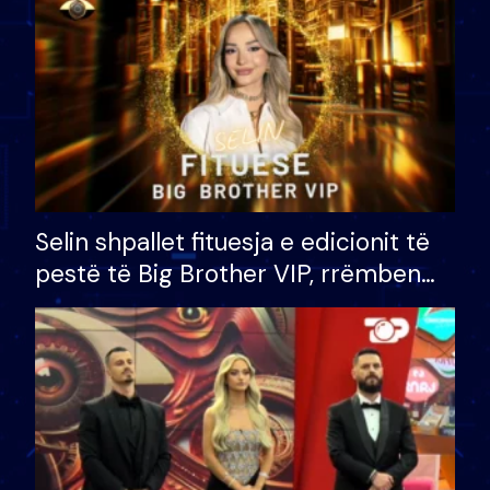
Selin shpallet fituesja e edicionit të
pestë të Big Brother VIP, rrëmben
çmimin e madh prej 100 mijë eurosh