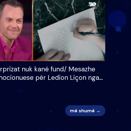
 për
S’kemi ndonjë letër divorci
adh
apo jo?
rprizat nuk kanë fund/ Mesazhe
ocionuese për Ledion Liçon nga
na dhe fëmijët e tij, moderatori
k i mban dot lotët: Nuk meritoj…
më shumë →