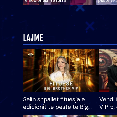
emocionesh të forta
pestë të 
LAJME
Selin shpallet fituesja e
Vendi 
edicionit të pestë të Big
VIP 5, 
Brother VIP, rrëmben
radhës