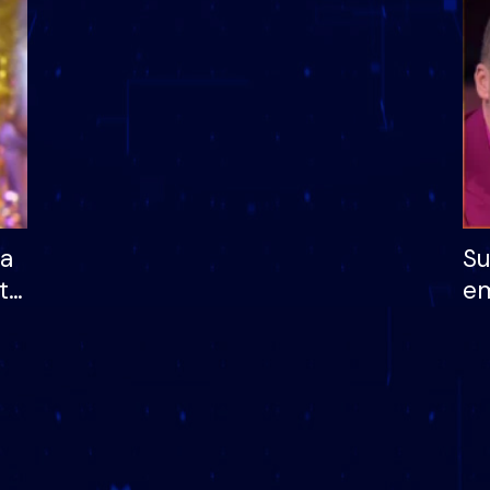
dhe humb mundësinë
të fituar çmimin e m
ha
Su
të
em
më
në
nu