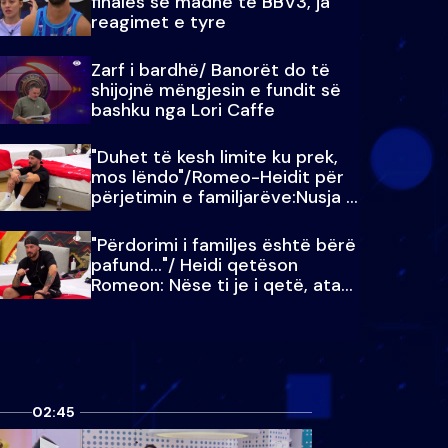
finales së madhe të BBV3, ja
reagimet e tyre
Zarf i bardhë/ Banorët do të
shijojnë mëngjesin e fundit së
bashku nga Lori Caffe
"Duhet të kesh limite ku prek,
mos lëndo"/Romeo-Heidit për
përjetimin e familjarëve:Nusja e
Julit…
"Përdorimi i familjes është bërë
pafund…"/ Heidi qetëson
Romeon: Nëse ti je i qetë, ata
qetësohen
02:45