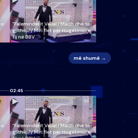
ço
"Faleminderit Vëllai i Madh dhe të
gjithë…"/ Miri flet për rrugëtimin e
tij në BBV
më shumë →
02:45
ço
"Faleminderit Vëllai i Madh dhe të
gjithë…"/ Miri flet për rrugëtimin e