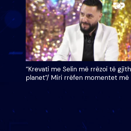
çmimin e madh prej 100
mijë eurosh
“Krevati me Selin më rrëzoi të gjit
planet”/ Miri rrëfen momentet më 
bukura në shtëpinë e BB VIP: Do 
mungojë zilja e mëngjesit kur…