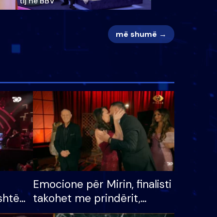
tij në BBV
më shumë →
Emocione për Mirin, finalisti
shtë
takohet me prindërit,
tëpinë
vajzën dhe bashkëshorten: