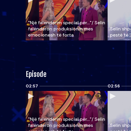
"Një falenderim special për…"/ Selin
falënderon produksionin mes
Selin shpa
emocionesh të forta
pestë të 
Episode
02:57
02:56
"Një falenderim special për…"/ Selin
falënderon produksionin mes
Selin shpa