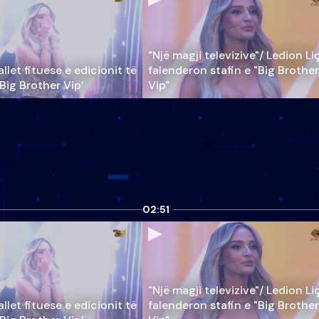
"Një magji televizive"/ Ledion Li
llet fituese e edicionit të
falenderon stafin e "Big Brother
‘Big Brother Vip’
Vip"
02:51
"Një magji televizive"/ Ledion Li
llet fituese e edicionit të
falenderon stafin e "Big Brother