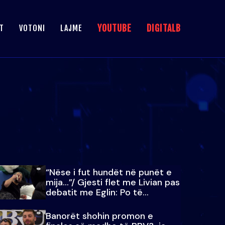
YOUTUBE
DIGITALB
T
VOTONI
LAJME
“Nëse i fut hundët në punët e
mija…”/ Gjesti flet me Livian pas
debatit me Eglin: Po të
paralajmëroj
Banorët shohin promon e