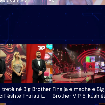
‘Big Brother Vip’
Vip"
i tretë në Big Brother
Finalja e madhe e Big
cili është finalisti i
Brother VIP 5, kush ë
 që lë shtëpinë
banori i parë që lë sh