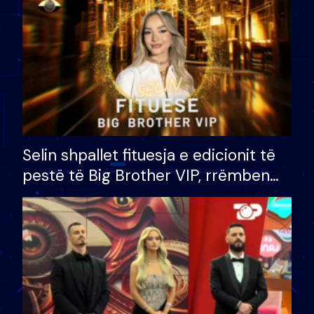
Selin shpallet fituesja e edicionit të
pestë të Big Brother VIP, rrëmben
çmimin e madh prej 100 mijë eurosh