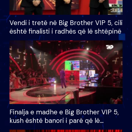
Vendi i tretë në Big Brother VIP 5, cili
është finalisti i radhës që lë shtëpinë
Finalja e madhe e Big Brother VIP 5,
kush është banori i parë që lë
shtëpinë dhe humb mundësinë për