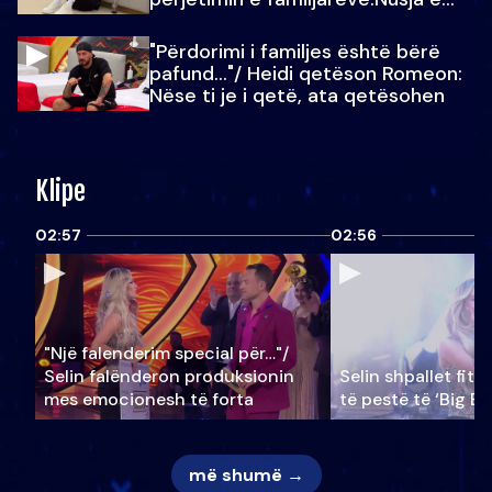
Julit…
"Përdorimi i familjes është bërë
pafund…"/ Heidi qetëson Romeon:
Nëse ti je i qetë, ata qetësohen
Klipe
02:57
02:56
"Një falenderim special për…"/
Selin falënderon produksionin
Selin shpallet fitu
mes emocionesh të forta
të pestë të ‘Big Br
më shumë →