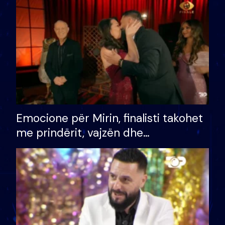
të fituar çmimin e madh
Emocione për Mirin, finalisti takohet
me prindërit, vajzën dhe
bashkëshorten: S’kemi ndonjë letër
divorci apo jo?