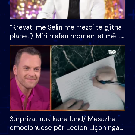
“Krevati me Selin më rrëzoi të gjitha
planet”/ Miri rrëfen momentet më të
bukura në shtëpinë e BB VIP: Do më
mungojë zilja e mëngjesit kur…
Surprizat nuk kanë fund/ Mesazhe
emocionuese për Ledion Liçon nga