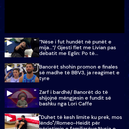
“Nëse i fut hundët në punët e
mija…”/ Gjesti flet me Livian pas
debatit me Eglin: Po të
paralajmëroj
Banorët shohin promon e finales
së madhe të BBV3, ja reagimet e
tyre
Zarf i bardhë/ Banorët do të
shijojnë mëngjesin e fundit së
bashku nga Lori Caffe
"Duhet të kesh limite ku prek, mos
lëndo"/Romeo-Heidit për
përjetimin e familjarëve:Nusja e