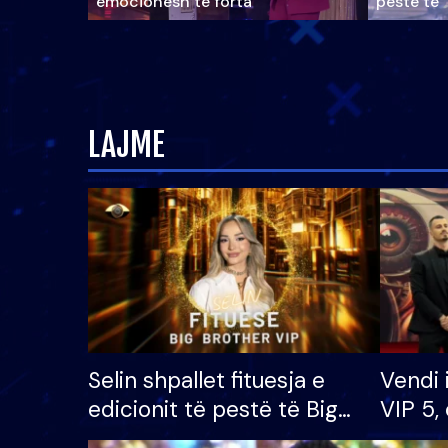
emocionesh të forta
pestë të 
LAJME
Selin shpallet fituesja e
Vendi 
edicionit të pestë të Big
VIP 5, 
Brother VIP, rrëmben
radhës