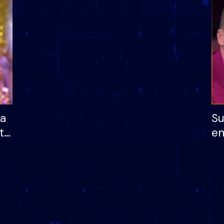
dhe humb mundësinë
të fituar çmimin e m
ha
Su
të
em
më
në
nu