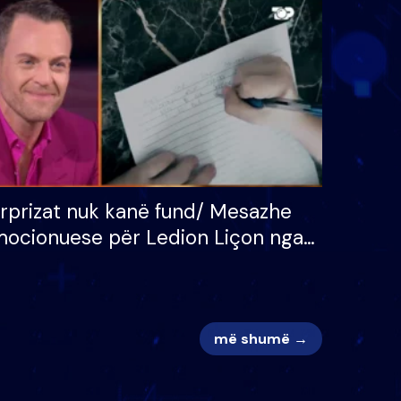
 për
S’kemi ndonjë letër divorci
adh
apo jo?
rprizat nuk kanë fund/ Mesazhe
ocionuese për Ledion Liçon nga
na dhe fëmijët e tij, moderatori
k i mban dot lotët: Nuk meritoj…
më shumë →