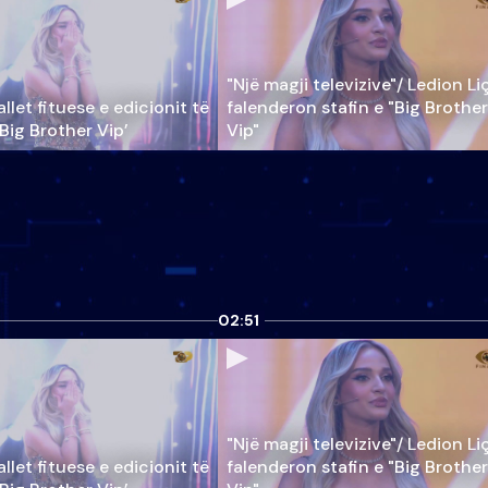
"Një magji televizive"/ Ledion Li
llet fituese e edicionit të
falenderon stafin e "Big Brother
‘Big Brother Vip’
Vip"
02:51
"Një magji televizive"/ Ledion Li
llet fituese e edicionit të
falenderon stafin e "Big Brother