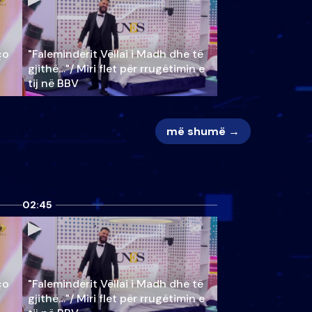
ço
"Faleminderit Vëllai i Madh dhe të
gjithë…"/ Miri flet për rrugëtimin e
tij në BBV
më shumë →
02:45
ço
"Faleminderit Vëllai i Madh dhe të
gjithë…"/ Miri flet për rrugëtimin e