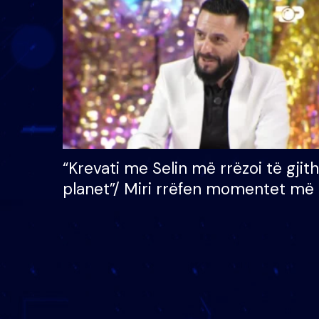
çmimin e madh prej 100
mijë eurosh
“Krevati me Selin më rrëzoi të gjit
planet”/ Miri rrëfen momentet më 
bukura në shtëpinë e BB VIP: Do 
mungojë zilja e mëngjesit kur…