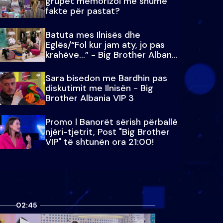
grupet memorizoi më shumë
fakte për pastat?
Batuta mes Ilnisës dhe
Eglës/“Fol kur jam aty, jo pas
krahëve…” - Big Brother Albania
VIP 3
Sara bisedon me Bardhin pas
diskutimit me Ilnisën - Big
Brother Albania VIP 3
Promo l Banorët sërish përballë
njëri-tjetrit, Post "Big Brother
VIP" të shtunën ora 21:00!
02:45