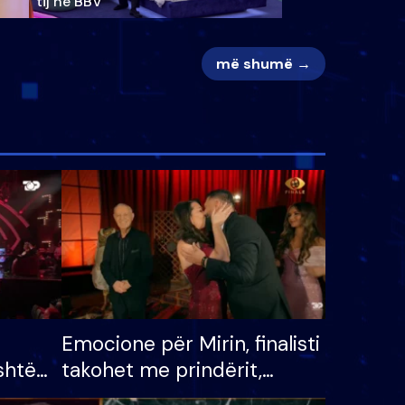
tij në BBV
më shumë →
Emocione për Mirin, finalisti
shtë
takohet me prindërit,
tëpinë
vajzën dhe bashkëshorten: