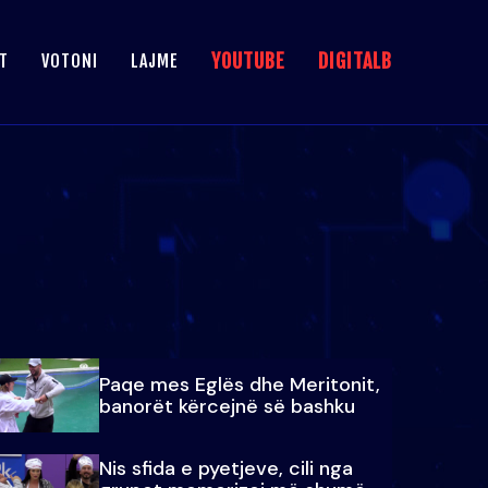
YOUTUBE
DIGITALB
T
VOTONI
LAJME
Paqe mes Eglës dhe Meritonit,
banorët kërcejnë së bashku
Nis sfida e pyetjeve, cili nga