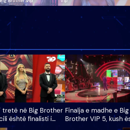
‘Big Brother Vip’
Vip"
i tretë në Big Brother
Finalja e madhe e Big
cili është finalisti i
Brother VIP 5, kush ë
 që lë shtëpinë
banori i parë që lë sh