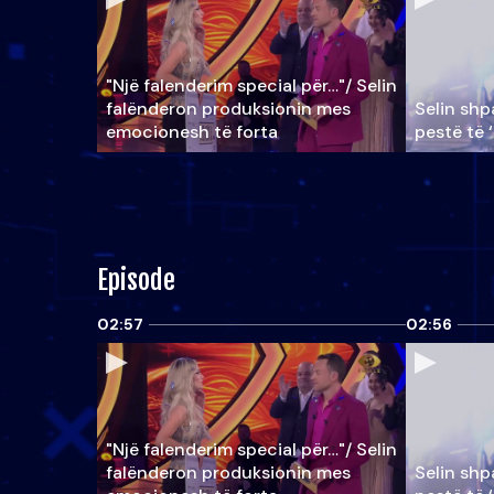
"Një falenderim special për…"/ Selin
falënderon produksionin mes
Selin shpa
emocionesh të forta
pestë të 
Episode
02:57
02:56
"Një falenderim special për…"/ Selin
falënderon produksionin mes
Selin shpa