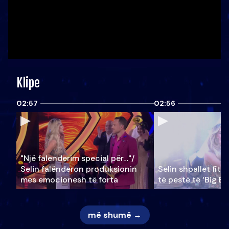
Klipe
02:57
02:56
"Një falenderim special për…"/
Selin falënderon produksionin
Selin shpallet fitu
mes emocionesh të forta
të pestë të ‘Big Br
më shumë →