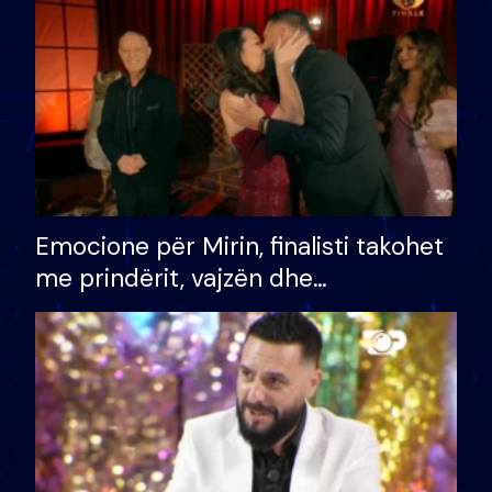
të fituar çmimin e madh
Emocione për Mirin, finalisti takohet
me prindërit, vajzën dhe
bashkëshorten: S’kemi ndonjë letër
divorci apo jo?