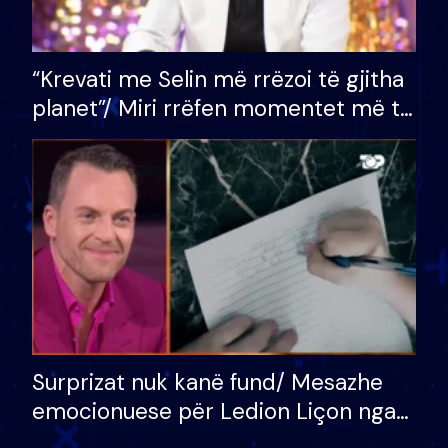
“Krevati me Selin më rrëzoi të gjitha
planet”/ Miri rrëfen momentet më të
bukura në shtëpinë e BB VIP: Do më
mungojë zilja e mëngjesit kur…
Surprizat nuk kanë fund/ Mesazhe
emocionuese për Ledion Liçon nga
nëna dhe fëmijët e tij, moderatori