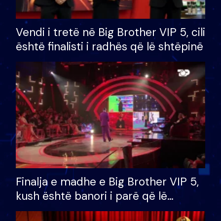
Vendi i tretë në Big Brother VIP 5, cili
është finalisti i radhës që lë shtëpinë
Finalja e madhe e Big Brother VIP 5,
kush është banori i parë që lë
shtëpinë dhe humb mundësinë për