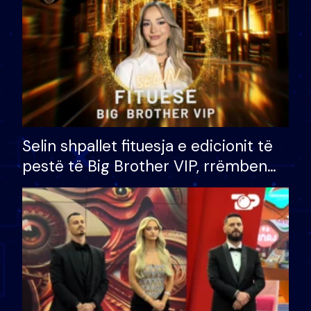
Selin shpallet fituesja e edicionit të
pestë të Big Brother VIP, rrëmben
çmimin e madh prej 100 mijë eurosh