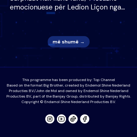
emocionuese për Ledion Liçon nga
nëna dhe fëmijët e tij, moderatori
nuk i mban dot lotët: Nuk meritoj…
më shumë →
This programme has been produced by:
Top Channel
Based on the format Big Brother, created by Endemol Shine Nederland
Producties B.V./John de Mol and owned by Endemol Shine Nederland
Producties BV., part of the Banijay Group, distributed by Banijay Rights.
Copyright © Endamol Shine Nederland Producties B.V.