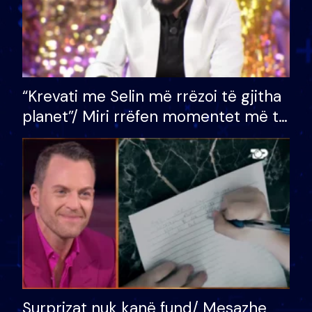
“Krevati me Selin më rrëzoi të gjitha
planet”/ Miri rrëfen momentet më të
bukura në shtëpinë e BB VIP: Do më
mungojë zilja e mëngjesit kur…
Surprizat nuk kanë fund/ Mesazhe