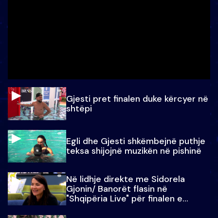
Gjesti pret finalen duke kërcyer në
shtëpi
Egli dhe Gjesti shkëmbejnë puthje
teksa shijojnë muzikën në pishinë
Në lidhje direkte me Sidorela
Gjonin/ Banorët flasin në
"Shqipëria Live" për finalen e
madhe