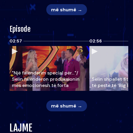
më shumë →
Episode
02:57
02:56
"Një falenderim special për…"/
Selin falënderon produksionin
Selin shpallet fitu
mes emocionesh të forta
të pestë të ‘Big Br
më shumë →
LAJME