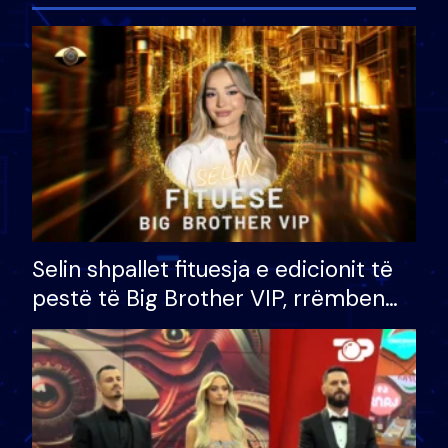
Selin shpallet fituesja e edicionit të
pestë të Big Brother VIP, rrëmben
çmimin e madh prej 100 mijë eurosh