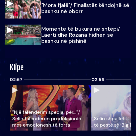
"Mora fjalë"/ Finalistët këndojnë së
bashku në oborr
Momente të bukura në shtëpi/
Laerti dhe Rozana hidhen së
bashku në pishinë
Klipe
02:57
02:56
"Një falenderim special për…"/
Selin falënderon produksionin
Selin shpallet fitu
mes emocionesh të forta
të pestë të ‘Big Br