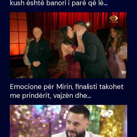
kush është banori i parë që lë
shtëpinë dhe humb mundësinë për
të fituar çmimin e madh
Emocione për Mirin, finalisti takohet
me prindërit, vajzën dhe
bashkëshorten: S’kemi ndonjë letër
divorci apo jo?