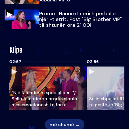
Promo l Banorët sërish përballë
njëri-tjetrit, Post "Big Brother VIP"
të shtunën ora 21:00!
Klipe
02:57
02:56
"Një falenderim special për…"/
Selin falënderon produksionin
Selin shpallet fitu
mes emocionesh të forta
të pestë të ‘Big Br
më shumë →