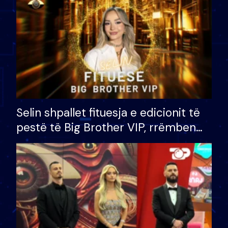
Selin shpallet fituesja e edicionit të
pestë të Big Brother VIP, rrëmben
çmimin e madh prej 100 mijë eurosh