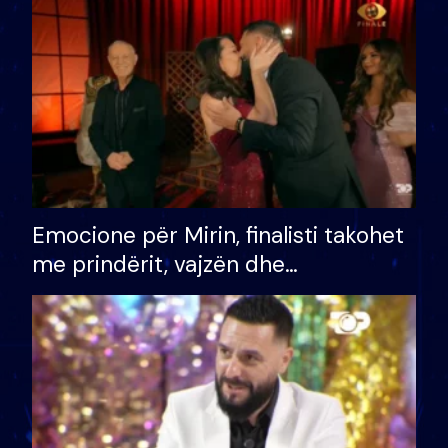
të fituar çmimin e madh
Emocione për Mirin, finalisti takohet
me prindërit, vajzën dhe
bashkëshorten: S’kemi ndonjë letër
divorci apo jo?