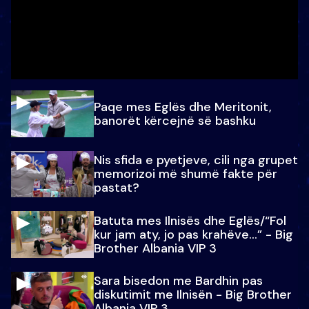
Paqe mes Eglës dhe Meritonit,
banorët kërcejnë së bashku
Nis sfida e pyetjeve, cili nga grupet
memorizoi më shumë fakte për
pastat?
Batuta mes Ilnisës dhe Eglës/“Fol
kur jam aty, jo pas krahëve…” - Big
Brother Albania VIP 3
Sara bisedon me Bardhin pas
diskutimit me Ilnisën - Big Brother
Albania VIP 3