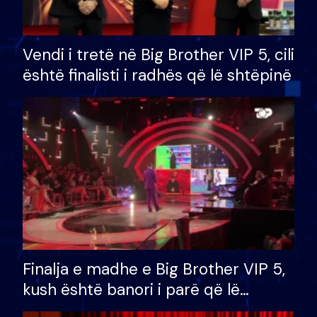
Vendi i tretë në Big Brother VIP 5, cili
është finalisti i radhës që lë shtëpinë
Finalja e madhe e Big Brother VIP 5,
kush është banori i parë që lë
shtëpinë dhe humb mundësinë për