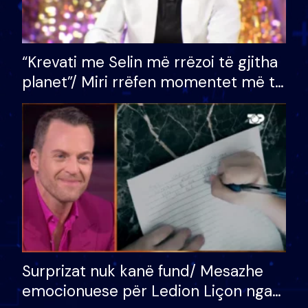
“Krevati me Selin më rrëzoi të gjitha
planet”/ Miri rrëfen momentet më të
bukura në shtëpinë e BB VIP: Do më
mungojë zilja e mëngjesit kur…
Surprizat nuk kanë fund/ Mesazhe
emocionuese për Ledion Liçon nga