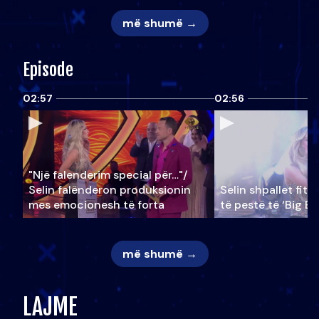
më shumë →
Episode
02:57
02:56
"Një falenderim special për…"/
Selin falënderon produksionin
Selin shpallet fitu
mes emocionesh të forta
të pestë të ‘Big Br
më shumë →
LAJME