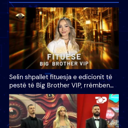
Selin shpallet fituesja e edicionit të
pestë të Big Brother VIP, rrëmben
çmimin e madh prej 100 mijë eurosh