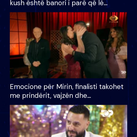
kush është banori i parë që lë
shtëpinë dhe humb mundësinë për
të fituar çmimin e madh
Emocione për Mirin, finalisti takohet
me prindërit, vajzën dhe
bashkëshorten: S’kemi ndonjë letër
divorci apo jo?