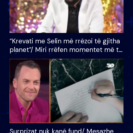
“Krevati me Selin më rrëzoi të gjitha
planet”/ Miri rrëfen momentet më të
bukura në shtëpinë e BB VIP: Do më
mungojë zilja e mëngjesit kur…
Surprizat nuk kanë fund/ Mesazhe