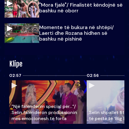
"Mora fjalë"/ Finalistët këndojnë së
bashku në oborr
Momente të bukura në shtëpi/
Laerti dhe Rozana hidhen së
bashku në pishinë
Klipe
02:57
02:56
"Një falenderim special për…"/
Selin falënderon produksionin
Selin shpallet fitu
mes emocionesh të forta
të pestë të ‘Big Br