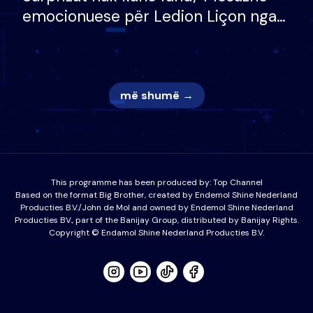
emocionuese për Ledion Liçon nga
nëna dhe fëmijët e tij, moderatori
nuk i mban dot lotët: Nuk meritoj…
më shumë →
This programme has been produced by:
Top Channel
Based on the format Big Brother, created by Endemol Shine Nederland
Producties B.V./John de Mol and owned by Endemol Shine Nederland
Producties BV., part of the Banijay Group, distributed by Banijay Rights.
Copyright © Endamol Shine Nederland Producties B.V.