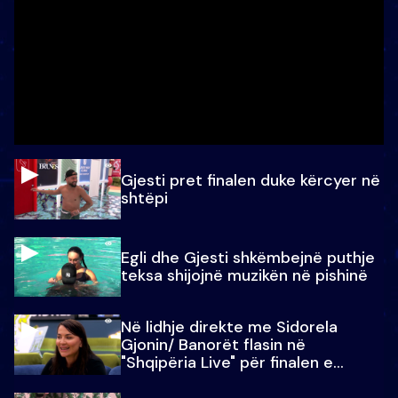
Gjesti pret finalen duke kërcyer në
shtëpi
Egli dhe Gjesti shkëmbejnë puthje
teksa shijojnë muzikën në pishinë
Në lidhje direkte me Sidorela
Gjonin/ Banorët flasin në
"Shqipëria Live" për finalen e
madhe