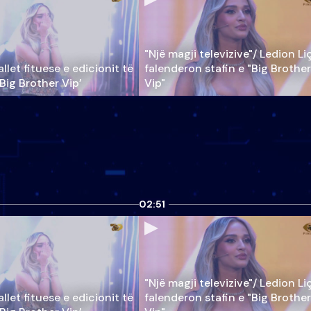
"Një magji televizive"/ Ledion Li
llet fituese e edicionit të
falenderon stafin e "Big Brother
‘Big Brother Vip’
Vip"
02:51
"Një magji televizive"/ Ledion Li
llet fituese e edicionit të
falenderon stafin e "Big Brother