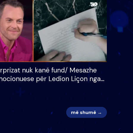
 për
S’kemi ndonjë letër divorci
adh
apo jo?
rprizat nuk kanë fund/ Mesazhe
ocionuese për Ledion Liçon nga
na dhe fëmijët e tij, moderatori
k i mban dot lotët: Nuk meritoj…
më shumë →