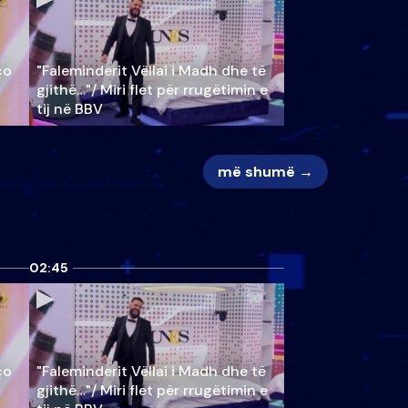
ço
"Faleminderit Vëllai i Madh dhe të
gjithë…"/ Miri flet për rrugëtimin e
tij në BBV
më shumë →
02:45
ço
"Faleminderit Vëllai i Madh dhe të
gjithë…"/ Miri flet për rrugëtimin e