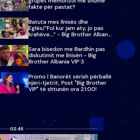
grupet memorizoi më shumë
fakte për pastat?
Batuta mes Ilnisës dhe
Eglës/“Fol kur jam aty, jo pas
krahëve…” - Big Brother Albania
VIP 3
Sara bisedon me Bardhin pas
diskutimit me Ilnisën - Big
Brother Albania VIP 3
Promo l Banorët sërish përballë
njëri-tjetrit, Post "Big Brother
VIP" të shtunën ora 21:00!
02:45