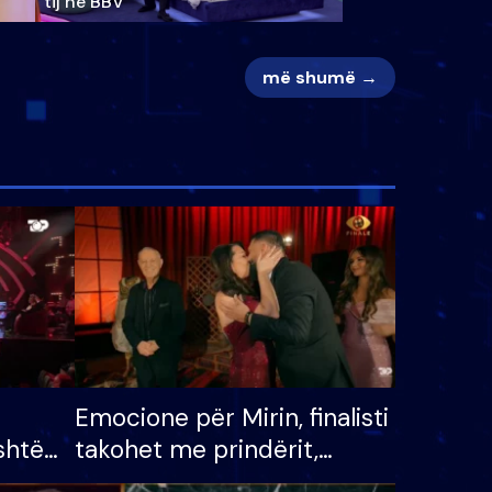
tij në BBV
më shumë →
Emocione për Mirin, finalisti
shtë
takohet me prindërit,
tëpinë
vajzën dhe bashkëshorten: