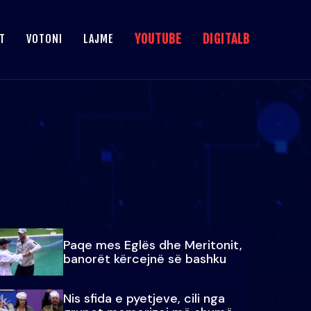
YOUTUBE
DIGITALB
T
VOTONI
LAJME
Paqe mes Eglës dhe Meritonit,
banorët kërcejnë së bashku
Nis sfida e pyetjeve, cili nga