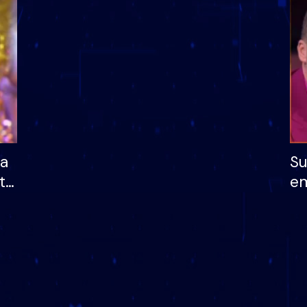
dhe humb mundësinë
të fituar çmimin e m
ha
Su
të
em
më
në
nu