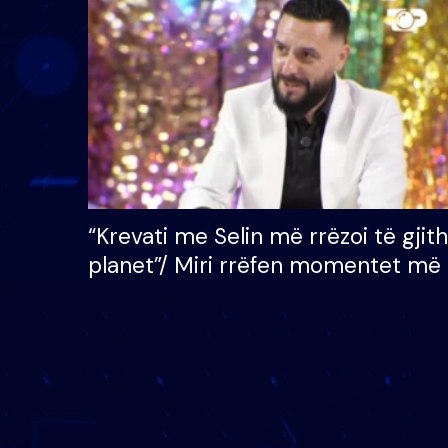
çmimin e madh prej 100
mijë eurosh
“Krevati me Selin më rrëzoi të gjit
planet”/ Miri rrëfen momentet më 
bukura në shtëpinë e BB VIP: Do 
mungojë zilja e mëngjesit kur…