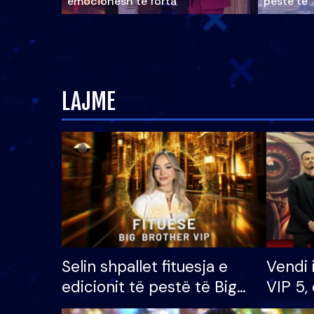
emocionesh të forta
pestë të 
LAJME
Selin shpallet fituesja e
Vendi 
edicionit të pestë të Big
VIP 5, 
Brother VIP, rrëmben
radhës