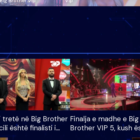
‘Big Brother Vip’
Vip"
i tretë në Big Brother
Finalja e madhe e Big
cili është finalisti i
Brother VIP 5, kush ë
 që lë shtëpinë
banori i parë që lë sh