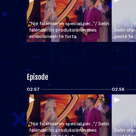
"Një falenderim special për…"/ Selin
falënderon produksionin mes
Selin shpa
emocionesh të forta
pestë të 
Episode
02:57
02:56
"Një falenderim special për…"/ Selin
falënderon produksionin mes
Selin shpa