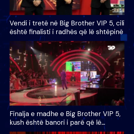
Vendi i tretë në Big Brother VIP 5, cili
është finalisti i radhës që lë shtëpinë
Finalja e madhe e Big Brother VIP 5,
kush është banori i parë që lë
shtëpinë dhe humb mundësinë për