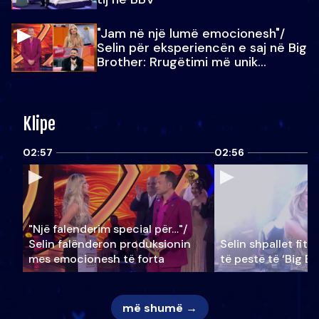
"Jam në një lumë emocionesh"/
Selin për eksperiencën e saj në Big
Brother: Rrugëtimi më unik…
Klipe
02:57
02:56
"Një falenderim special për…"/
Selin falënderon produksionin
Selin shpallet fitu
mes emocionesh të forta
të pestë të ‘Big Br
më shumë →