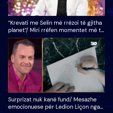
“Krevati me Selin më rrëzoi të gjitha
planet”/ Miri rrëfen momentet më të
bukura në shtëpinë e BB VIP: Do më
mungojë zilja e mëngjesit kur…
Surprizat nuk kanë fund/ Mesazhe
emocionuese për Ledion Liçon nga