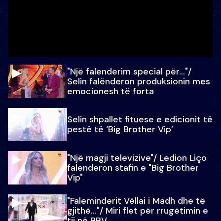
"Një falenderim special për…"/
Selin falënderon produksionin mes
emocionesh të forta
Selin shpallet fituese e edicionit të
pestë të ‘Big Brother Vip’
"Një magji televizive"/ Ledion Liço
falenderon stafin e "Big Brother
Vip"
"Faleminderit Vëllai i Madh dhe të
gjithë…"/ Miri flet për rrugëtimin e
tij në BBV