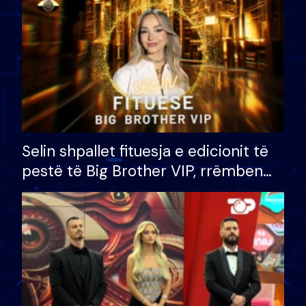
Selin shpallet fituesja e edicionit të
pestë të Big Brother VIP, rrëmben
çmimin e madh prej 100 mijë eurosh