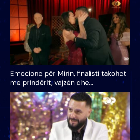
të fituar çmimin e madh
Emocione për Mirin, finalisti takohet
me prindërit, vajzën dhe
bashkëshorten: S’kemi ndonjë letër
divorci apo jo?