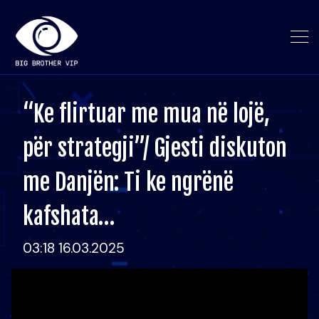
“Ke flirtuar me mua në lojë,
për strategji”/ Gjesti diskuton
me Danjën: Ti ke ngrënë
kafshata…
03:18 16.03.2025