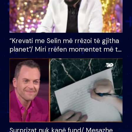
“Krevati me Selin më rrëzoi të gjitha
planet”/ Miri rrëfen momentet më të
bukura në shtëpinë e BB VIP: Do më
mungojë zilja e mëngjesit kur…
Surprizat nuk kanë fund/ Mesazhe