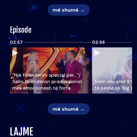
më shumë →
Episode
02:57
02:56
"Një falenderim special për…"/
Selin falënderon produksionin
Selin shpallet fitu
mes emocionesh të forta
të pestë të ‘Big Br
më shumë →
LAJME