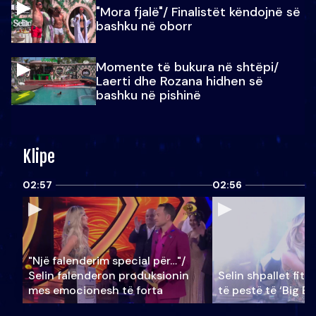
"Mora fjalë"/ Finalistët këndojnë së
bashku në oborr
Momente të bukura në shtëpi/
Laerti dhe Rozana hidhen së
bashku në pishinë
Klipe
02:57
02:56
"Një falenderim special për…"/
Selin falënderon produksionin
Selin shpallet fitu
mes emocionesh të forta
të pestë të ‘Big Br