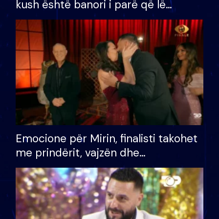
kush është banori i parë që lë
shtëpinë dhe humb mundësinë për
të fituar çmimin e madh
Emocione për Mirin, finalisti takohet
me prindërit, vajzën dhe
bashkëshorten: S’kemi ndonjë letër
divorci apo jo?