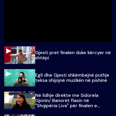
Gjesti pret finalen duke kërcyer në
shtëpi
Egli dhe Gjesti shkëmbejnë puthje
teksa shijojnë muzikën në pishinë
Në lidhje direkte me Sidorela
Gjonin/ Banorët flasin në
"Shqipëria Live" për finalen e
madhe