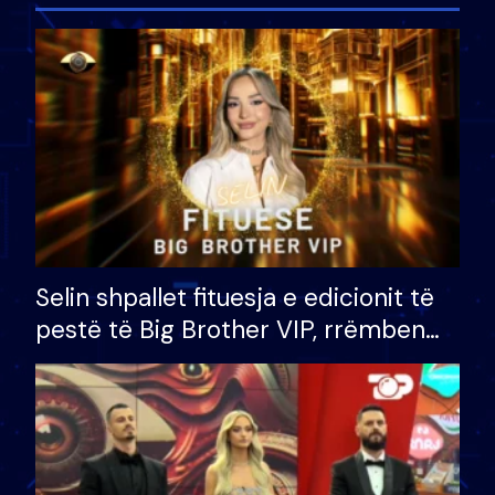
Selin shpallet fituesja e edicionit të
pestë të Big Brother VIP, rrëmben
çmimin e madh prej 100 mijë eurosh