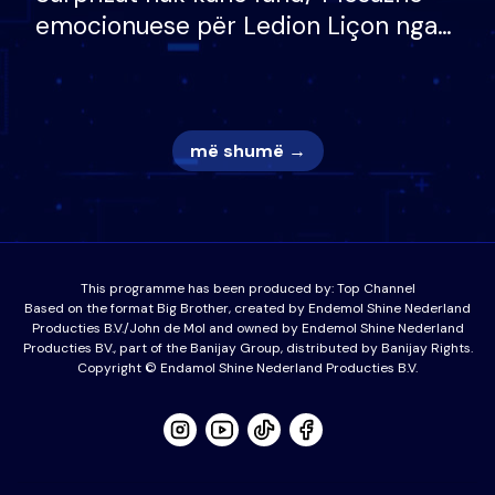
emocionuese për Ledion Liçon nga
nëna dhe fëmijët e tij, moderatori
nuk i mban dot lotët: Nuk meritoj…
më shumë →
This programme has been produced by:
Top Channel
Based on the format Big Brother, created by Endemol Shine Nederland
Producties B.V./John de Mol and owned by Endemol Shine Nederland
Producties BV., part of the Banijay Group, distributed by Banijay Rights.
Copyright © Endamol Shine Nederland Producties B.V.