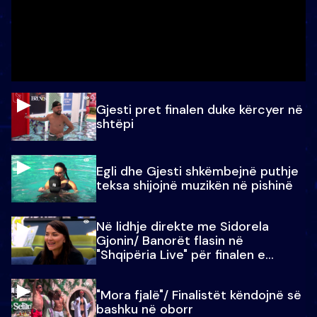
Gjesti pret finalen duke kërcyer në
shtëpi
Egli dhe Gjesti shkëmbejnë puthje
teksa shijojnë muzikën në pishinë
Në lidhje direkte me Sidorela
Gjonin/ Banorët flasin në
"Shqipëria Live" për finalen e
madhe
"Mora fjalë"/ Finalistët këndojnë së
bashku në oborr