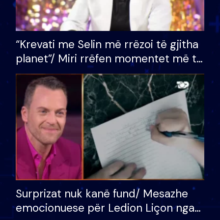
“Krevati me Selin më rrëzoi të gjitha
planet”/ Miri rrëfen momentet më të
bukura në shtëpinë e BB VIP: Do më
mungojë zilja e mëngjesit kur…
Surprizat nuk kanë fund/ Mesazhe
emocionuese për Ledion Liçon nga