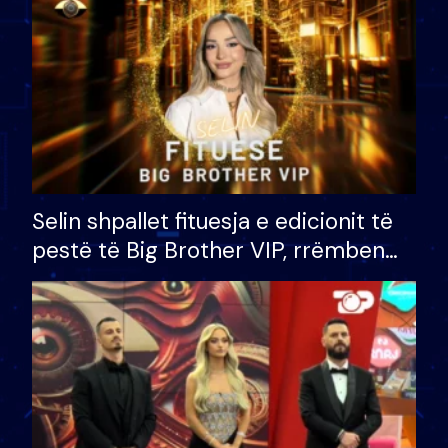
Selin shpallet fituesja e edicionit të
pestë të Big Brother VIP, rrëmben
çmimin e madh prej 100 mijë eurosh