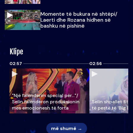
Momente të bukura në shtëpi/
Laerti dhe Rozana hidhen së
bashku në pishinë
Klipe
02:57
02:56
"Një falenderim special për…"/
Selin falënderon produksionin
Selin shpallet fitu
mes emocionesh të forta
të pestë të ‘Big Br
më shumë →