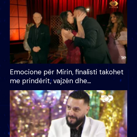
të fituar çmimin e madh
Emocione për Mirin, finalisti takohet
me prindërit, vajzën dhe
bashkëshorten: S’kemi ndonjë letër
divorci apo jo?