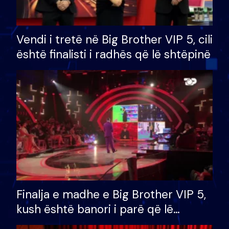
Vendi i tretë në Big Brother VIP 5, cili
është finalisti i radhës që lë shtëpinë
Finalja e madhe e Big Brother VIP 5,
kush është banori i parë që lë
shtëpinë dhe humb mundësinë për