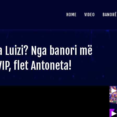
HOME
VIDEO
BANORË
a Luizi? Nga banori më
VIP, flet Antoneta!