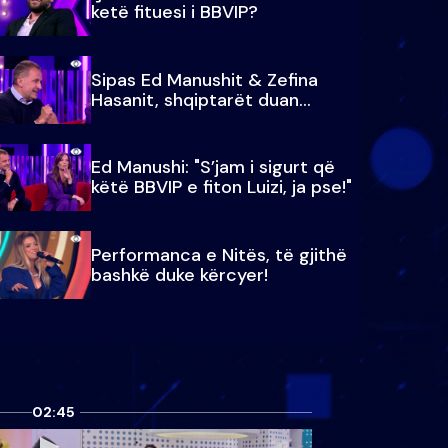
ketë fituesi i BBVIP?
Sipas Ed Manushit & Zefina
Hasanit, shqiptarët duan...
Ed Manushi: "S’jam i sigurt që
këtë BBVIP e fiton Luizi, ja pse!"
Performanca e Nitës, të gjithë
bashkë duke kërcyer!
02:45