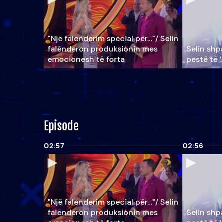
"Një falenderim special për…"/ Selin
falënderon produksionin mes
Selin shpa
emocionesh të forta
pestë të 
Episode
02:57
02:56
"Një falenderim special për…"/ Selin
falënderon produksionin mes
Selin shpa