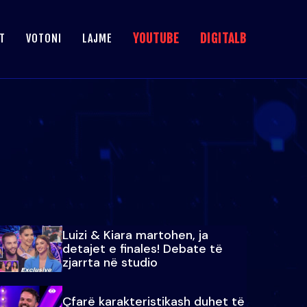
YOUTUBE
DIGITALB
T
VOTONI
LAJME
Luizi & Kiara martohen, ja
detajet e finales! Debate të
zjarrta në studio
Çfarë karakteristikash duhet të