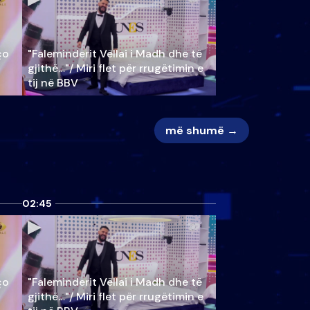
ço
"Faleminderit Vëllai i Madh dhe të
gjithë…"/ Miri flet për rrugëtimin e
tij në BBV
më shumë →
02:45
ço
"Faleminderit Vëllai i Madh dhe të
gjithë…"/ Miri flet për rrugëtimin e