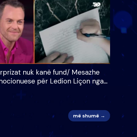
 për
S’kemi ndonjë letër divorci
adh
apo jo?
rprizat nuk kanë fund/ Mesazhe
ocionuese për Ledion Liçon nga
na dhe fëmijët e tij, moderatori
k i mban dot lotët: Nuk meritoj…
më shumë →