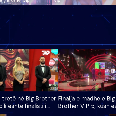
‘Big Brother Vip’
Vip"
i tretë në Big Brother
Finalja e madhe e Big
cili është finalisti i
Brother VIP 5, kush ë
 që lë shtëpinë
banori i parë që lë sh