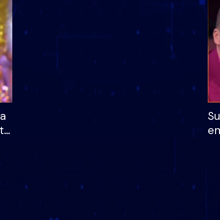
dhe humb mundësinë
të fituar çmimin e m
ha
Su
të
em
më
në
nu