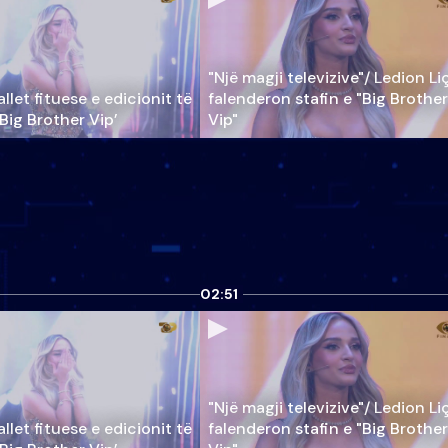
"Një magji televizive"/ Ledion Li
llet fituese e edicionit të
falenderon stafin e "Big Brother
‘Big Brother Vip’
Vip"
02:51
"Një magji televizive"/ Ledion Li
llet fituese e edicionit të
falenderon stafin e "Big Brother