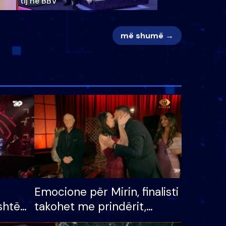
tij në BBV
më shumë →
Emocione për Mirin, finalisti
shtë
takohet me prindërit,
tëpinë
vajzën dhe bashkëshorten: