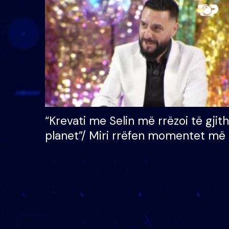
çmimin e madh prej 100
mijë eurosh
“Krevati me Selin më rrëzoi të gjit
planet”/ Miri rrëfen momentet më 
bukura në shtëpinë e BB VIP: Do 
mungojë zilja e mëngjesit kur…