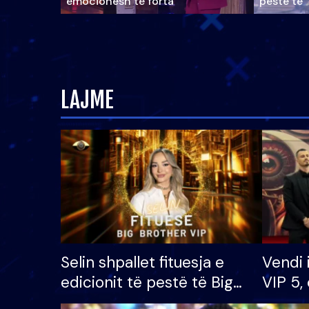
emocionesh të forta
pestë të 
LAJME
Selin shpallet fituesja e
Vendi 
edicionit të pestë të Big
VIP 5, 
Brother VIP, rrëmben
radhës