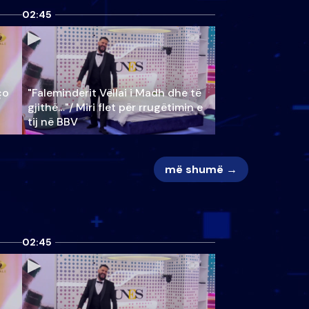
02:45
ço
"Faleminderit Vëllai i Madh dhe të
gjithë…"/ Miri flet për rrugëtimin e
tij në BBV
më shumë →
02:45