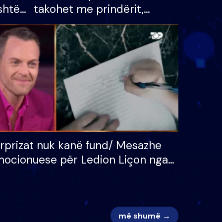
shtë
takohet me prindërit,
tëpinë
vajzën dhe bashkëshorten:
 për
S’kemi ndonjë letër divorci
adh
apo jo?
rprizat nuk kanë fund/ Mesazhe
ocionuese për Ledion Liçon nga
na dhe fëmijët e tij, moderatori
k i mban dot lotët: Nuk meritoj…
më shumë →