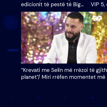
edicionit të pestë të Big
VIP 5, 
Brother VIP, rrëmben
radhës
çmimin e madh prej 100
mijë eurosh
“Krevati me Selin më rrëzoi të gjit
planet”/ Miri rrëfen momentet më 
bukura në shtëpinë e BB VIP: Do 
mungojë zilja e mëngjesit kur…