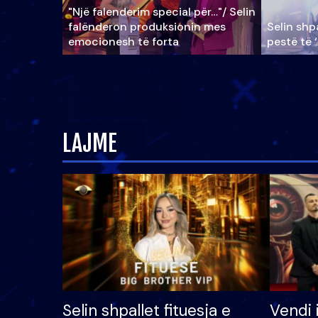
"Një falenderim special për…"/ Selin
falënderon produksionin mes
Selin shpa
emocionesh të forta
pestë të 
LAJME
Selin shpallet fituesja e
Vendi 