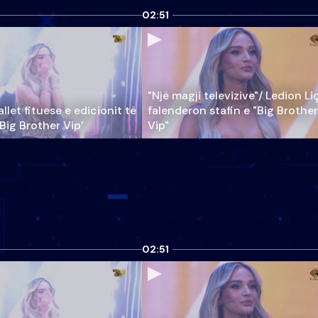
02:51
"Një magji televizive"/ Ledion Li
llet fituese e edicionit të
falenderon stafin e "Big Brother
‘Big Brother Vip’
Vip"
02:51