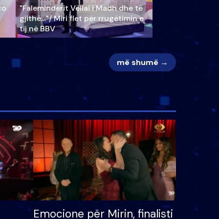
ço
"Faleminderit Vëllai i Madh dhe të
gjithë…"/ Miri flet për rrugëtimin e
tij në BBV
më shumë →
Emocione për Mirin, finalisti