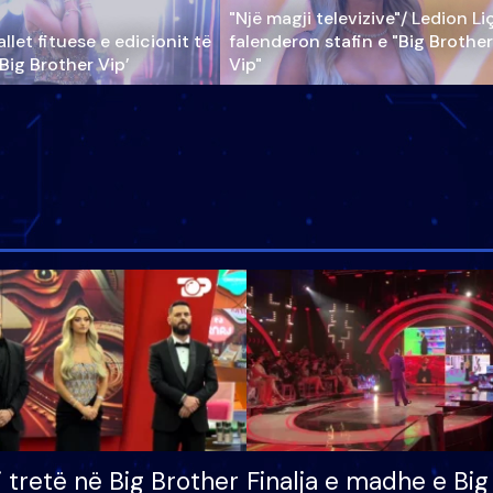
"Një magji televizive"/ Ledion Li
llet fituese e edicionit të
falenderon stafin e "Big Brother
‘Big Brother Vip’
Vip"
i tretë në Big Brother
Finalja e madhe e Big