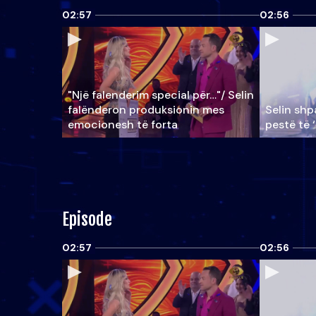
02:57
02:56
"Një falenderim special për…"/ Selin
falënderon produksionin mes
Selin shpa
emocionesh të forta
pestë të 
Episode
02:57
02:56