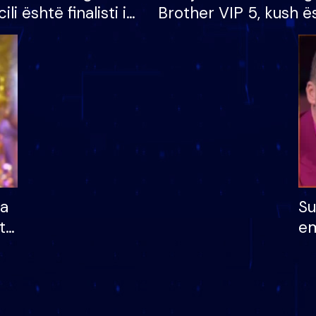
cili është finalisti i
Brother VIP 5, kush ë
 që lë shtëpinë
banori i parë që lë sh
dhe humb mundësinë
të fituar çmimin e m
ha
Su
të
em
më
në
nu