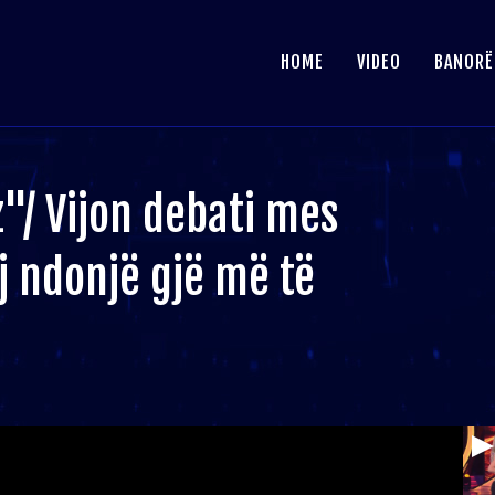
HOME
VIDEO
BANORË
"/ Vijon debati mes
j ndonjë gjë më të