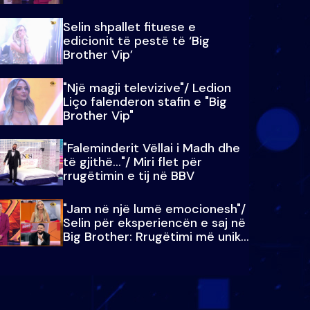
Selin shpallet fituese e
edicionit të pestë të ‘Big
Brother Vip’
"Një magji televizive"/ Ledion
Liço falenderon stafin e "Big
Brother Vip"
"Faleminderit Vëllai i Madh dhe
të gjithë…"/ Miri flet për
rrugëtimin e tij në BBV
"Jam në një lumë emocionesh"/
Selin për eksperiencën e saj në
Big Brother: Rrugëtimi më unik…