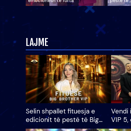
emocionesh të forta
pestë të 
LAJME
Selin shpallet fituesja e
Vendi 
edicionit të pestë të Big
VIP 5, 
Brother VIP, rrëmben
radhës