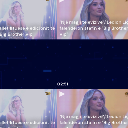
"Një magji televizive"/ Ledion Li
llet fituese e edicionit të
falenderon stafin e "Big Brother
‘Big Brother Vip’
Vip"
02:51
"Një magji televizive"/ Ledion Li
llet fituese e edicionit të
falenderon stafin e "Big Brother