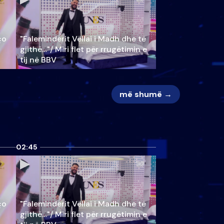
ço
"Faleminderit Vëllai i Madh dhe të
gjithë…"/ Miri flet për rrugëtimin e
tij në BBV
më shumë →
02:45
ço
"Faleminderit Vëllai i Madh dhe të
gjithë…"/ Miri flet për rrugëtimin e