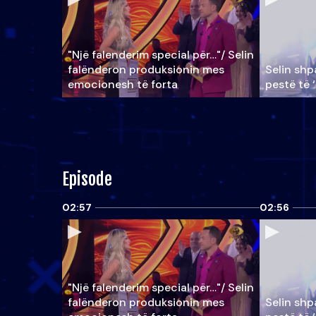
"Një falenderim special për…"/ Selin
falënderon produksionin mes
Selin shpa
emocionesh të forta
pestë të 
Episode
02:57
02:56
"Një falenderim special për…"/ Selin
falënderon produksionin mes
Selin shpa