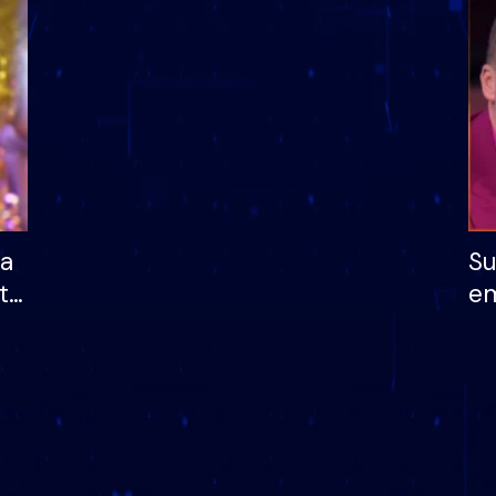
dhe humb mundësinë
të fituar çmimin e m
ha
Su
të
em
më
në
nu