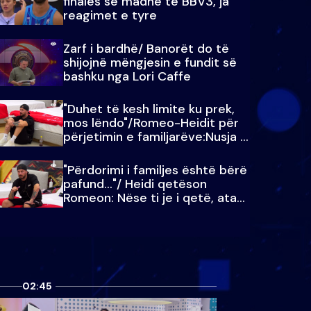
finales së madhe të BBV3, ja
reagimet e tyre
Zarf i bardhë/ Banorët do të
shijojnë mëngjesin e fundit së
bashku nga Lori Caffe
"Duhet të kesh limite ku prek,
mos lëndo"/Romeo-Heidit për
përjetimin e familjarëve:Nusja e
Julit…
"Përdorimi i familjes është bërë
pafund…"/ Heidi qetëson
Romeon: Nëse ti je i qetë, ata
qetësohen
02:45