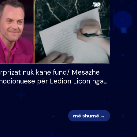
 për
S’kemi ndonjë letër divorci
adh
apo jo?
rprizat nuk kanë fund/ Mesazhe
ocionuese për Ledion Liçon nga
na dhe fëmijët e tij, moderatori
k i mban dot lotët: Nuk meritoj…
më shumë →