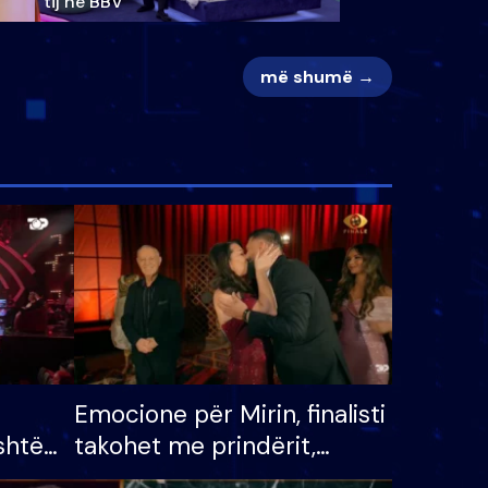
tij në BBV
më shumë →
Emocione për Mirin, finalisti
shtë
takohet me prindërit,
tëpinë
vajzën dhe bashkëshorten: