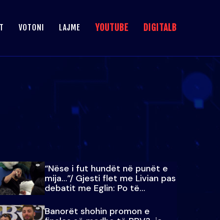
YOUTUBE
DIGITALB
T
VOTONI
LAJME
“Nëse i fut hundët në punët e
mija…”/ Gjesti flet me Livian pas
debatit me Eglin: Po të
paralajmëroj
Banorët shohin promon e