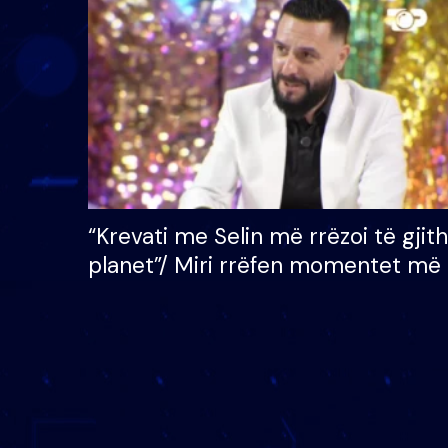
çmimin e madh prej 100
mijë eurosh
“Krevati me Selin më rrëzoi të gjit
planet”/ Miri rrëfen momentet më 
bukura në shtëpinë e BB VIP: Do 
mungojë zilja e mëngjesit kur…