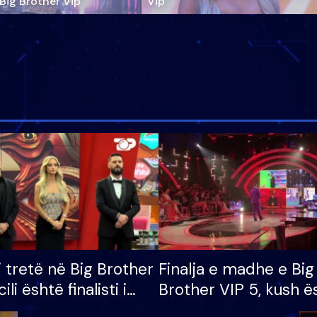
‘Big Brother Vip’
Vip"
i tretë në Big Brother
Finalja e madhe e Big
cili është finalisti i
Brother VIP 5, kush ë
 që lë shtëpinë
banori i parë që lë sh