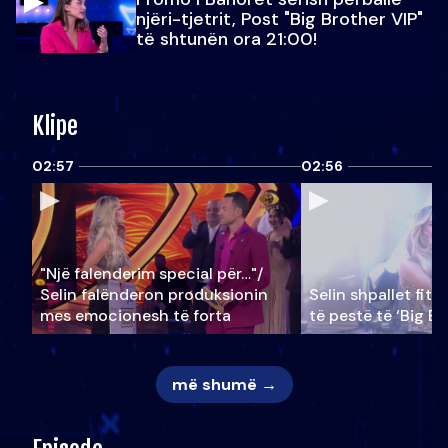
njëri-tjetrit, Post "Big Brother VIP"
të shtunën ora 21:00!
Klipe
02:57
02:56
"Një falenderim special për…"/
Selin falënderon produksionin
Selin shpallet fitu
mes emocionesh të forta
të pestë të ‘Big Br
më shumë →