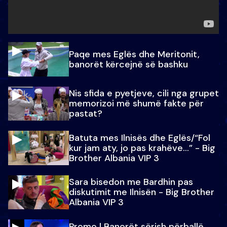
Paqe mes Eglës dhe Meritonit,
banorët kërcejnë së bashku
Nis sfida e pyetjeve, cili nga grupet
memorizoi më shumë fakte për
pastat?
Batuta mes Ilnisës dhe Eglës/“Fol
kur jam aty, jo pas krahëve…” - Big
Brother Albania VIP 3
Sara bisedon me Bardhin pas
diskutimit me Ilnisën - Big Brother
Albania VIP 3
Promo l Banorët sërish përballë