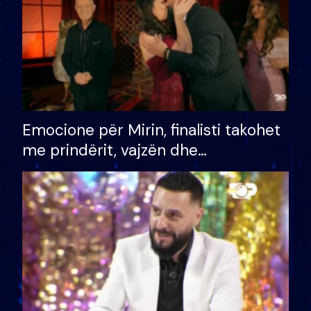
Emocione për Mirin, finalisti takohet
me prindërit, vajzën dhe
bashkëshorten: S’kemi ndonjë letër
divorci apo jo?