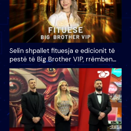
Selin shpallet fituesja e edicionit të
pestë të Big Brother VIP, rrëmben
çmimin e madh prej 100 mijë eurosh