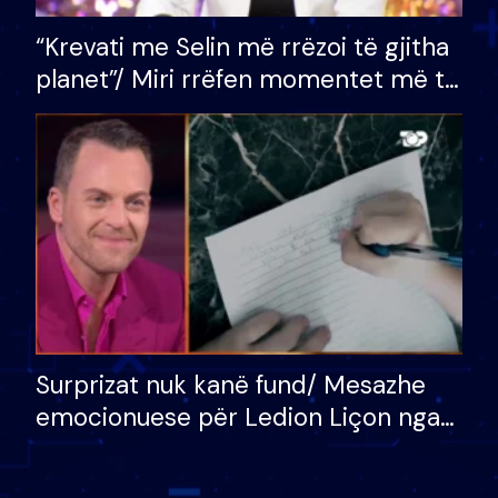
“Krevati me Selin më rrëzoi të gjitha
planet”/ Miri rrëfen momentet më të
bukura në shtëpinë e BB VIP: Do më
mungojë zilja e mëngjesit kur…
Surprizat nuk kanë fund/ Mesazhe
emocionuese për Ledion Liçon nga
nëna dhe fëmijët e tij, moderatori
nuk i mban dot lotët: Nuk meritoj…