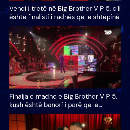
Vendi i tretë në Big Brother VIP 5, cili
është finalisti i radhës që lë shtëpinë
Finalja e madhe e Big Brother VIP 5,
kush është banori i parë që lë
shtëpinë dhe humb mundësinë për
të fituar çmimin e madh