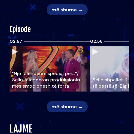
më shumë →
Episode
02:57
02:56
"Një falenderim special për…"/
Selin falënderon produksionin
Selin shpallet fitu
mes emocionesh të forta
të pestë të ‘Big Br
më shumë →
LAJME