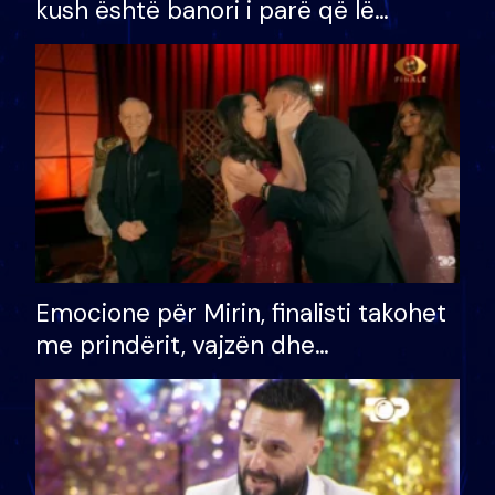
kush është banori i parë që lë
shtëpinë dhe humb mundësinë për
të fituar çmimin e madh
Emocione për Mirin, finalisti takohet
me prindërit, vajzën dhe
bashkëshorten: S’kemi ndonjë letër
divorci apo jo?