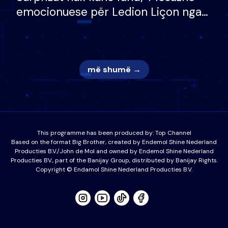
emocionuese për Ledion Liçon nga
nëna dhe fëmijët e tij, moderatori
nuk i mban dot lotët: Nuk meritoj…
më shumë →
This programme has been produced by:
Top Channel
Based on the format Big Brother, created by Endemol Shine Nederland
Producties B.V./John de Mol and owned by Endemol Shine Nederland
Producties BV., part of the Banijay Group, distributed by Banijay Rights.
Copyright © Endamol Shine Nederland Producties B.V.