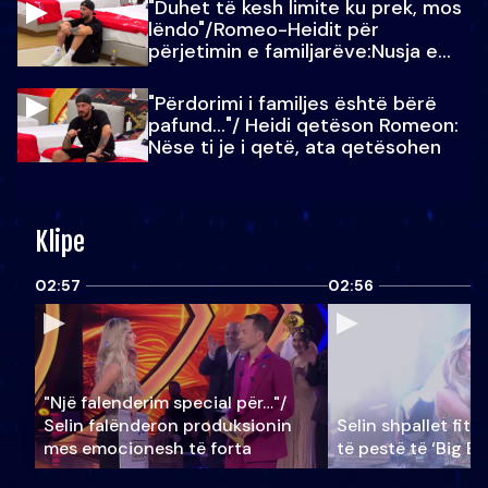
"Duhet të kesh limite ku prek, mos
lëndo"/Romeo-Heidit për
përjetimin e familjarëve:Nusja e
Julit…
"Përdorimi i familjes është bërë
pafund…"/ Heidi qetëson Romeon:
Nëse ti je i qetë, ata qetësohen
Klipe
02:57
02:56
"Një falenderim special për…"/
Selin falënderon produksionin
Selin shpallet fitu
mes emocionesh të forta
të pestë të ‘Big Br