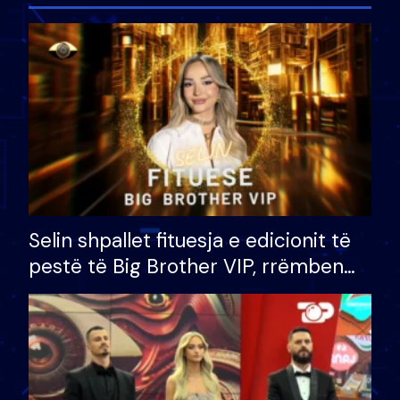
Selin shpallet fituesja e edicionit të
pestë të Big Brother VIP, rrëmben
çmimin e madh prej 100 mijë eurosh