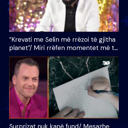
“Krevati me Selin më rrëzoi të gjitha
planet”/ Miri rrëfen momentet më të
bukura në shtëpinë e BB VIP: Do më
mungojë zilja e mëngjesit kur…
Surprizat nuk kanë fund/ Mesazhe