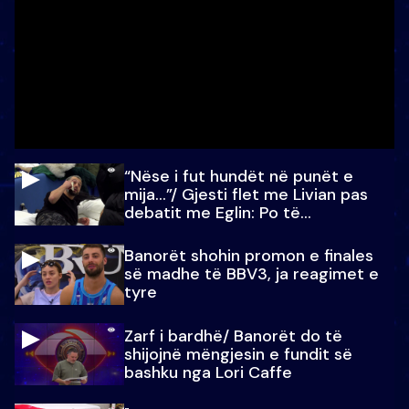
“Nëse i fut hundët në punët e
mija…”/ Gjesti flet me Livian pas
debatit me Eglin: Po të
paralajmëroj
Banorët shohin promon e finales
së madhe të BBV3, ja reagimet e
tyre
Zarf i bardhë/ Banorët do të
shijojnë mëngjesin e fundit së
bashku nga Lori Caffe