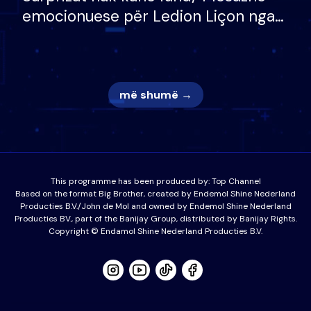
emocionuese për Ledion Liçon nga
nëna dhe fëmijët e tij, moderatori
nuk i mban dot lotët: Nuk meritoj…
më shumë →
This programme has been produced by:
Top Channel
Based on the format Big Brother, created by Endemol Shine Nederland
Producties B.V./John de Mol and owned by Endemol Shine Nederland
Producties BV., part of the Banijay Group, distributed by Banijay Rights.
Copyright © Endamol Shine Nederland Producties B.V.