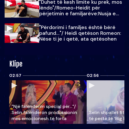
"Duhet të kesh limite ku prek, mos
lëndo"/Romeo-Heidit për
përjetimin e familjarëve:Nusja e
Julit…
"Përdorimi i familjes është bërë
pafund…"/ Heidi qetëson Romeon:
Nëse ti je i qetë, ata qetësohen
Klipe
02:57
02:56
"Një falenderim special për…"/
Selin falënderon produksionin
Selin shpallet fitu
mes emocionesh të forta
të pestë të ‘Big Br