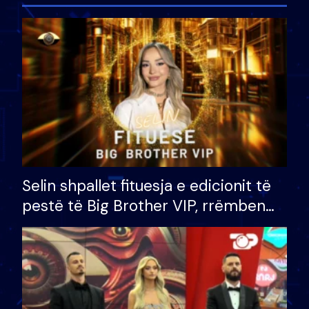
Selin shpallet fituesja e edicionit të
pestë të Big Brother VIP, rrëmben
çmimin e madh prej 100 mijë eurosh