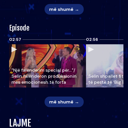
më shumë →
Episode
02:57
02:56
"Një falenderim special për…"/
Selin falënderon produksionin
Selin shpallet fitu
mes emocionesh të forta
të pestë të ‘Big Br
më shumë →
LAJME