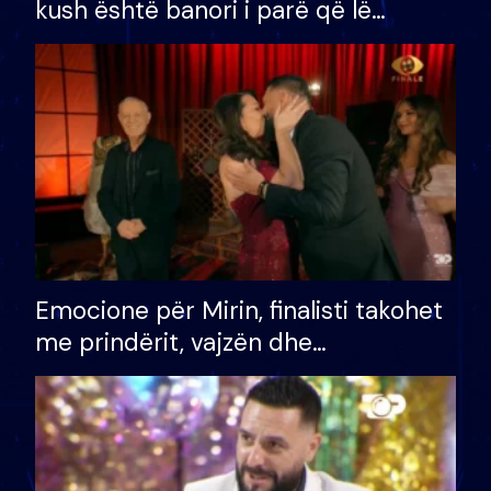
kush është banori i parë që lë
shtëpinë dhe humb mundësinë për
të fituar çmimin e madh
Emocione për Mirin, finalisti takohet
me prindërit, vajzën dhe
bashkëshorten: S’kemi ndonjë letër
divorci apo jo?