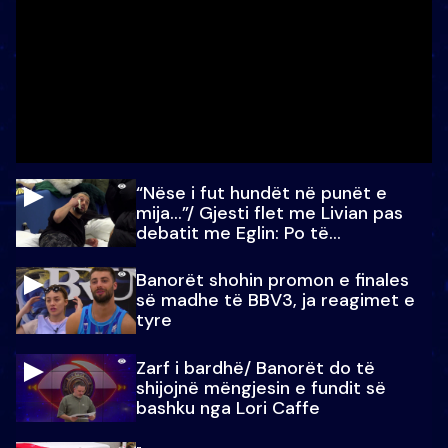
“Nëse i fut hundët në punët e
mija…”/ Gjesti flet me Livian pas
debatit me Eglin: Po të
paralajmëroj
Banorët shohin promon e finales
së madhe të BBV3, ja reagimet e
tyre
Zarf i bardhë/ Banorët do të
shijojnë mëngjesin e fundit së
bashku nga Lori Caffe