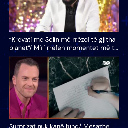
“Krevati me Selin më rrëzoi të gjitha
planet”/ Miri rrëfen momentet më të
bukura në shtëpinë e BB VIP: Do më
mungojë zilja e mëngjesit kur…
Surprizat nuk kanë fund/ Mesazhe