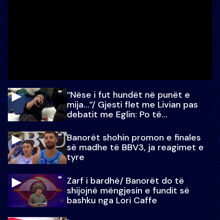
“Nëse i fut hundët në punët e
mija…”/ Gjesti flet me Livian pas
debatit me Eglin: Po të
paralajmëroj
Banorët shohin promon e finales
së madhe të BBV3, ja reagimet e
tyre
Zarf i bardhë/ Banorët do të
shijojnë mëngjesin e fundit së
bashku nga Lori Caffe