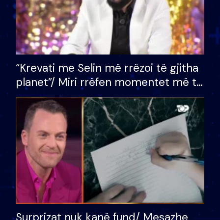
“Krevati me Selin më rrëzoi të gjitha
planet”/ Miri rrëfen momentet më të
bukura në shtëpinë e BB VIP: Do më
mungojë zilja e mëngjesit kur…
Surprizat nuk kanë fund/ Mesazhe