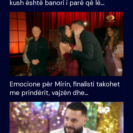
kush është banori i parë që lë
shtëpinë dhe humb mundësinë për
të fituar çmimin e madh
Emocione për Mirin, finalisti takohet
me prindërit, vajzën dhe
bashkëshorten: S’kemi ndonjë letër
divorci apo jo?