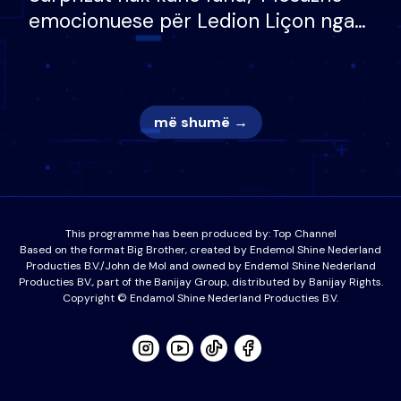
emocionuese për Ledion Liçon nga
nëna dhe fëmijët e tij, moderatori
nuk i mban dot lotët: Nuk meritoj…
më shumë →
This programme has been produced by:
Top Channel
Based on the format Big Brother, created by Endemol Shine Nederland
Producties B.V./John de Mol and owned by Endemol Shine Nederland
Producties BV., part of the Banijay Group, distributed by Banijay Rights.
Copyright © Endamol Shine Nederland Producties B.V.