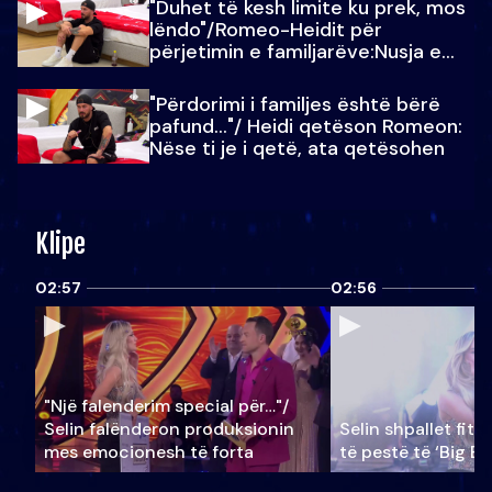
"Duhet të kesh limite ku prek, mos
lëndo"/Romeo-Heidit për
përjetimin e familjarëve:Nusja e
Julit…
"Përdorimi i familjes është bërë
pafund…"/ Heidi qetëson Romeon:
Nëse ti je i qetë, ata qetësohen
Klipe
02:57
02:56
"Një falenderim special për…"/
Selin falënderon produksionin
Selin shpallet fitu
mes emocionesh të forta
të pestë të ‘Big Br