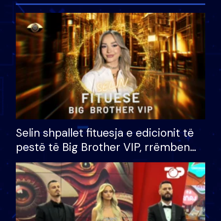
Selin shpallet fituesja e edicionit të
pestë të Big Brother VIP, rrëmben
çmimin e madh prej 100 mijë eurosh