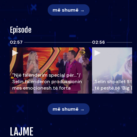
më shumë →
Episode
02:57
02:56
"Një falenderim special për…"/
Selin falënderon produksionin
Selin shpallet fitu
mes emocionesh të forta
të pestë të ‘Big Br
më shumë →
LAJME