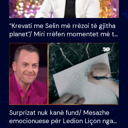
“Krevati me Selin më rrëzoi të gjitha
planet”/ Miri rrëfen momentet më të
bukura në shtëpinë e BB VIP: Do më
mungojë zilja e mëngjesit kur…
Surprizat nuk kanë fund/ Mesazhe
emocionuese për Ledion Liçon nga