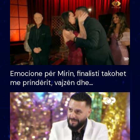
të fituar çmimin e madh
Emocione për Mirin, finalisti takohet
me prindërit, vajzën dhe
bashkëshorten: S’kemi ndonjë letër
divorci apo jo?