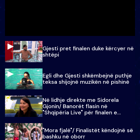
Gjesti pret finalen duke kërcyer në
shtëpi
Egli dhe Gjesti shkëmbejnë puthje
teksa shijojnë muzikën në pishinë
Në lidhje direkte me Sidorela
Gjonin/ Banorët flasin në
"Shqipëria Live" për finalen e
madhe
"Mora fjalë"/ Finalistët këndojnë së
bashku në oborr