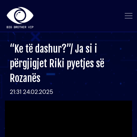
“Ke të dashur?”/ Ja si i
përgjigjet Riki pyetjes së
Rozanës
21:31 24.02.2025