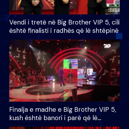
Vendi i tretë në Big Brother VIP 5, cili
është finalisti i radhës që lë shtëpinë
Finalja e madhe e Big Brother VIP 5,
kush është banori i parë që lë
shtëpinë dhe humb mundësinë për