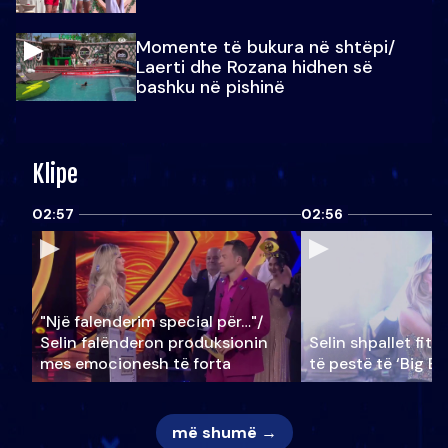
Momente të bukura në shtëpi/
Laerti dhe Rozana hidhen së
bashku në pishinë
Klipe
02:57
02:56
"Një falenderim special për…"/
Selin falënderon produksionin
Selin shpallet fitu
mes emocionesh të forta
të pestë të ‘Big Br
më shumë →