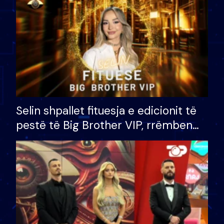
Selin shpallet fituesja e edicionit të
pestë të Big Brother VIP, rrëmben
çmimin e madh prej 100 mijë eurosh