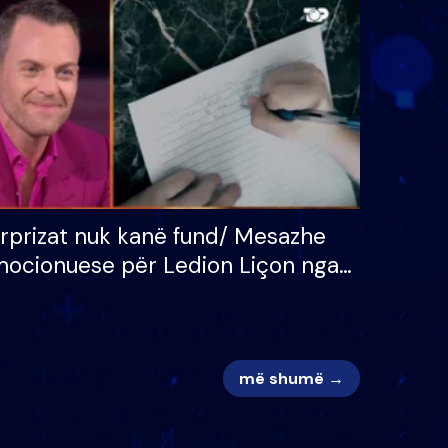
 për
S’kemi ndonjë letër divorci
adh
apo jo?
rprizat nuk kanë fund/ Mesazhe
ocionuese për Ledion Liçon nga
na dhe fëmijët e tij, moderatori
k i mban dot lotët: Nuk meritoj…
më shumë →