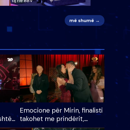
tij në BBV
më shumë →
Emocione për Mirin, finalisti
shtë
takohet me prindërit,
tëpinë
vajzën dhe bashkëshorten: