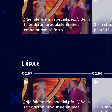
"Një falenderim special për…"/ Selin
falënderon produksionin mes
Selin shpa
emocionesh të forta
pestë të 
Episode
02:57
02:56
"Një falenderim special për…"/ Selin
falënderon produksionin mes
Selin shpa