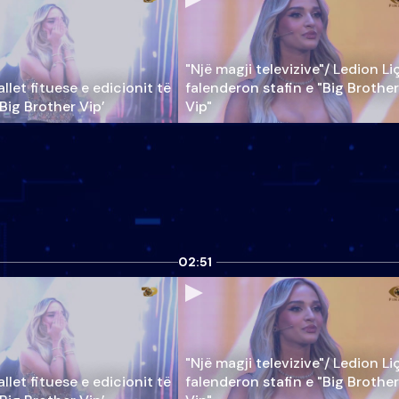
"Një magji televizive"/ Ledion Li
llet fituese e edicionit të
falenderon stafin e "Big Brother
‘Big Brother Vip’
Vip"
02:51
"Një magji televizive"/ Ledion Li
llet fituese e edicionit të
falenderon stafin e "Big Brother