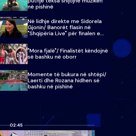
puthje teksa shijojnë muzikën
në pishinë
Në lidhje direkte me Sidorela
Gjonin/ Banorët flasin në
"Shqipëria Live" për finalen e
madhe
"Mora fjalë"/ Finalistët këndojnë
së bashku në oborr
Momente të bukura në shtëpi/
Laerti dhe Rozana hidhen së
bashku në pishinë
02:45