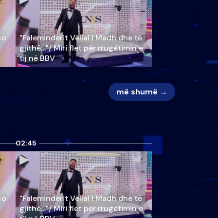
ço
"Faleminderit Vëllai i Madh dhe të
gjithë…"/ Miri flet për rrugëtimin e
tij në BBV
më shumë →
02:45
ço
"Faleminderit Vëllai i Madh dhe të
gjithë…"/ Miri flet për rrugëtimin e