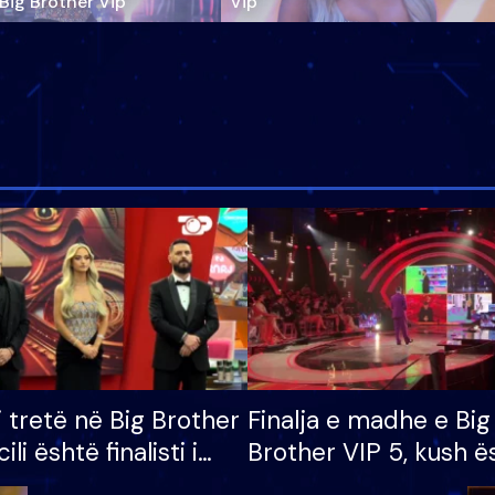
‘Big Brother Vip’
Vip"
i tretë në Big Brother
Finalja e madhe e Big
cili është finalisti i
Brother VIP 5, kush ë
 që lë shtëpinë
banori i parë që lë sh