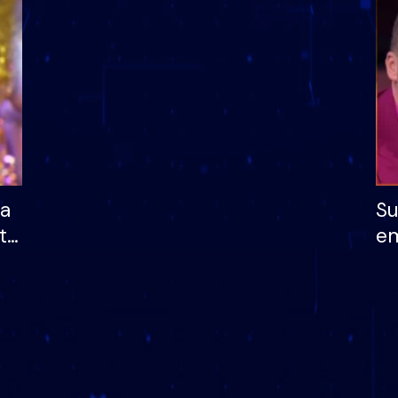
dhe humb mundësinë
të fituar çmimin e m
ha
Su
të
em
më
në
nu