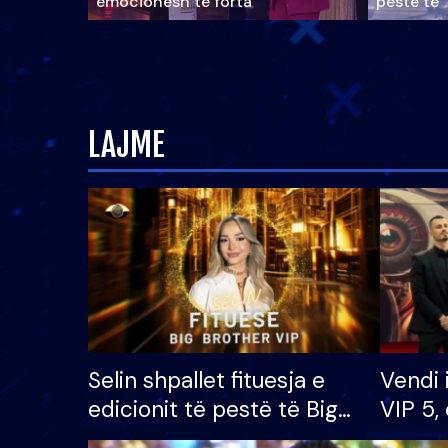
emocionesh të forta
pestë të 
LAJME
Selin shpallet fituesja e
Vendi 
edicionit të pestë të Big
VIP 5, 
Brother VIP, rrëmben
radhës