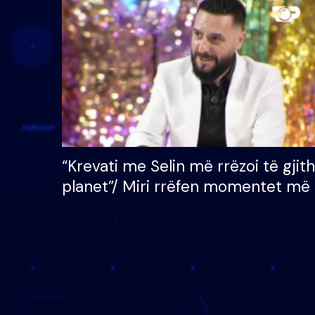
çmimin e madh prej 100
mijë eurosh
“Krevati me Selin më rrëzoi të gjit
planet”/ Miri rrëfen momentet më 
bukura në shtëpinë e BB VIP: Do 
mungojë zilja e mëngjesit kur…