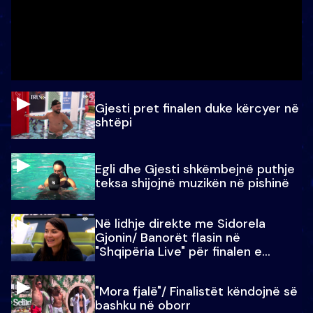
Gjesti pret finalen duke kërcyer në
shtëpi
Egli dhe Gjesti shkëmbejnë puthje
teksa shijojnë muzikën në pishinë
Në lidhje direkte me Sidorela
Gjonin/ Banorët flasin në
"Shqipëria Live" për finalen e
madhe
"Mora fjalë"/ Finalistët këndojnë së
bashku në oborr