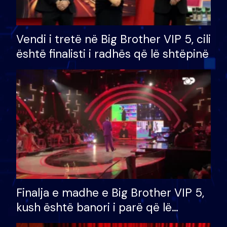
Vendi i tretë në Big Brother VIP 5, cili
është finalisti i radhës që lë shtëpinë
Finalja e madhe e Big Brother VIP 5,
kush është banori i parë që lë
shtëpinë dhe humb mundësinë për