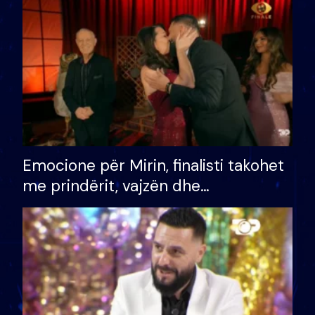
të fituar çmimin e madh
Emocione për Mirin, finalisti takohet
me prindërit, vajzën dhe
bashkëshorten: S’kemi ndonjë letër
divorci apo jo?