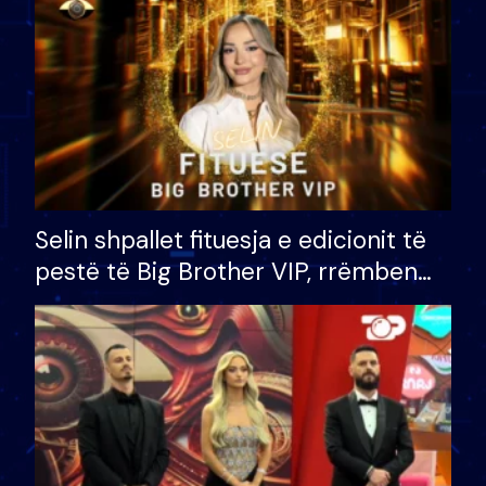
Selin shpallet fituesja e edicionit të
pestë të Big Brother VIP, rrëmben
çmimin e madh prej 100 mijë eurosh