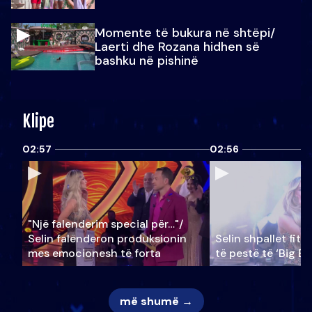
Momente të bukura në shtëpi/
Laerti dhe Rozana hidhen së
bashku në pishinë
Klipe
02:57
02:56
"Një falenderim special për…"/
Selin falënderon produksionin
Selin shpallet fitu
mes emocionesh të forta
të pestë të ‘Big Br
më shumë →