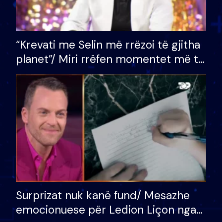
“Krevati me Selin më rrëzoi të gjitha
planet”/ Miri rrëfen momentet më të
bukura në shtëpinë e BB VIP: Do më
mungojë zilja e mëngjesit kur…
Surprizat nuk kanë fund/ Mesazhe
emocionuese për Ledion Liçon nga