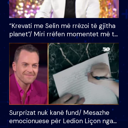
“Krevati me Selin më rrëzoi të gjitha
planet”/ Miri rrëfen momentet më të
bukura në shtëpinë e BB VIP: Do më
mungojë zilja e mëngjesit kur…
Surprizat nuk kanë fund/ Mesazhe
emocionuese për Ledion Liçon nga