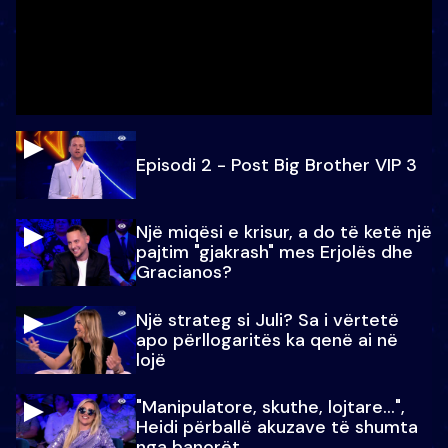
Episodi 2 - Post Big Brother VIP 3
Një miqësi e krisur, a do të ketë një
pajtim "gjakrash" mes Erjolës dhe
Gracianos?
Një strateg si Juli? Sa i vërtetë
apo përllogaritës ka qenë ai në
lojë
"Manipulatore, skuthe, lojtare...",
Heidi përballë akuzave të shumta
nga banorët