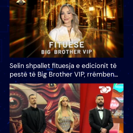
Selin shpallet fituesja e edicionit të
pestë të Big Brother VIP, rrëmben
çmimin e madh prej 100 mijë eurosh