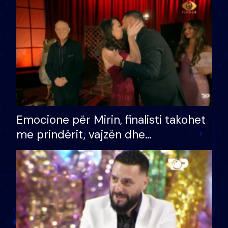
të fituar çmimin e madh
Emocione për Mirin, finalisti takohet
me prindërit, vajzën dhe
bashkëshorten: S’kemi ndonjë letër
divorci apo jo?