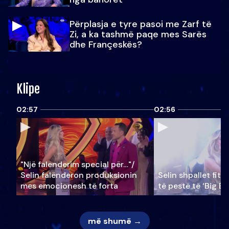
Përplasja e tyre pasoi me Zarf të
Zi, a ka tashmë paqe mes Sarës
dhe Françeskës?
Klipe
02:57
02:56
"Një falenderim special për…"/
Selin falënderon produksionin
Selin shpallet fitu
mes emocionesh të forta
të pestë të ‘Big Br
më shumë →