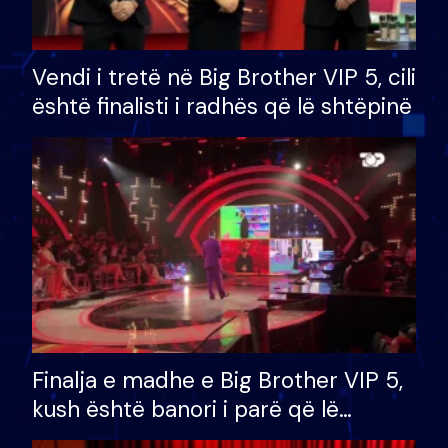
Vendi i tretë në Big Brother VIP 5, cili
është finalisti i radhës që lë shtëpinë
Finalja e madhe e Big Brother VIP 5,
kush është banori i parë që lë
shtëpinë dhe humb mundësinë për