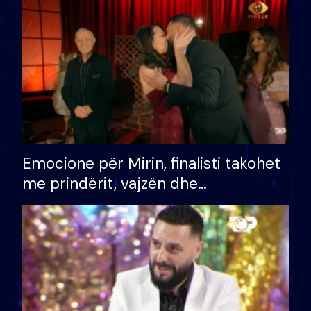
të fituar çmimin e madh
Emocione për Mirin, finalisti takohet
me prindërit, vajzën dhe
bashkëshorten: S’kemi ndonjë letër
divorci apo jo?