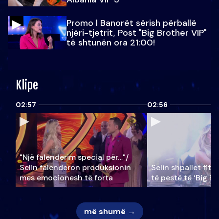
Promo l Banorët sërish përballë
njëri-tjetrit, Post "Big Brother VIP"
të shtunën ora 21:00!
Klipe
02:57
02:56
"Një falenderim special për…"/
Selin falënderon produksionin
Selin shpallet fitu
mes emocionesh të forta
të pestë të ‘Big Br
më shumë →