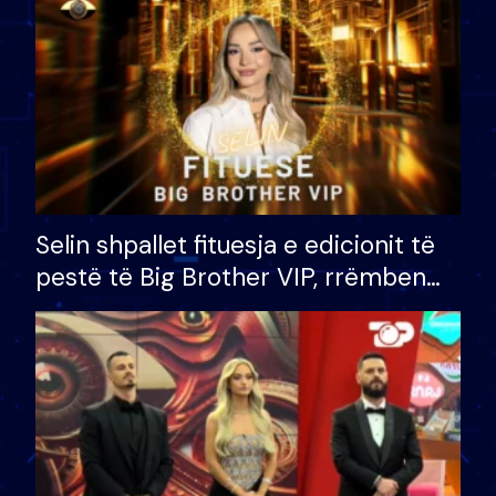
Selin shpallet fituesja e edicionit të
pestë të Big Brother VIP, rrëmben
çmimin e madh prej 100 mijë eurosh