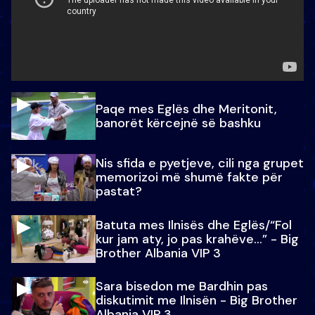
Paqe mes Eglës dhe Meritonit,
banorët kërcejnë së bashku
Nis sfida e pyetjeve, cili nga grupet
memorizoi më shumë fakte për
pastat?
Batuta mes Ilnisës dhe Eglës/“Fol
kur jam aty, jo pas krahëve…” - Big
Brother Albania VIP 3
Sara bisedon me Bardhin pas
diskutimit me Ilnisën - Big Brother
Albania VIP 3