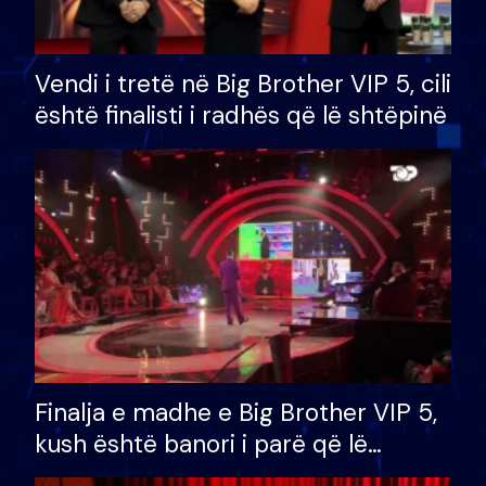
Vendi i tretë në Big Brother VIP 5, cili
është finalisti i radhës që lë shtëpinë
Finalja e madhe e Big Brother VIP 5,
kush është banori i parë që lë
shtëpinë dhe humb mundësinë për