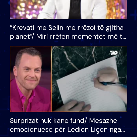
“Krevati me Selin më rrëzoi të gjitha
planet”/ Miri rrëfen momentet më të
bukura në shtëpinë e BB VIP: Do më
mungojë zilja e mëngjesit kur…
Surprizat nuk kanë fund/ Mesazhe
emocionuese për Ledion Liçon nga