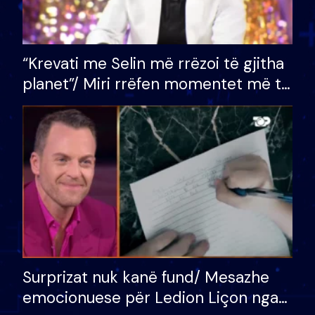
“Krevati me Selin më rrëzoi të gjitha
planet”/ Miri rrëfen momentet më të
bukura në shtëpinë e BB VIP: Do më
mungojë zilja e mëngjesit kur…
Surprizat nuk kanë fund/ Mesazhe
emocionuese për Ledion Liçon nga