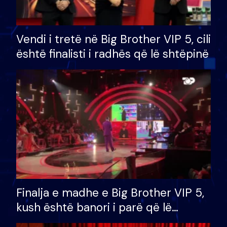
Vendi i tretë në Big Brother VIP 5, cili
është finalisti i radhës që lë shtëpinë
Finalja e madhe e Big Brother VIP 5,
kush është banori i parë që lë
shtëpinë dhe humb mundësinë për