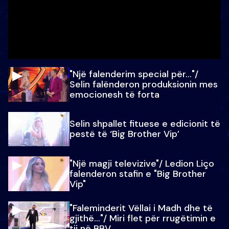
"Një falenderim special për…"/
Selin falënderon produksionin mes
emocionesh të forta
Selin shpallet fituese e edicionit të
pestë të ‘Big Brother Vip’
"Një magji televizive"/ Ledion Liço
falenderon stafin e "Big Brother
Vip"
"Faleminderit Vëllai i Madh dhe të
gjithë…"/ Miri flet për rrugëtimin e
tij në BBV