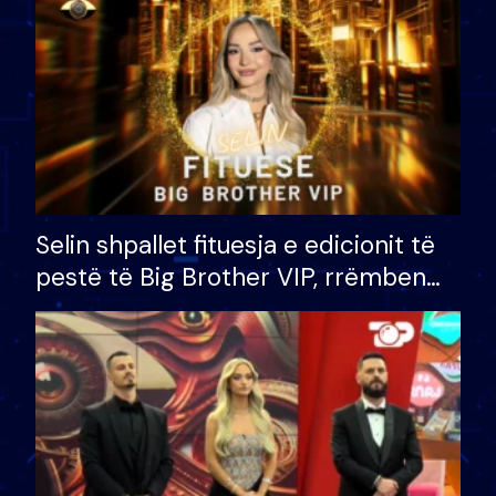
Selin shpallet fituesja e edicionit të
pestë të Big Brother VIP, rrëmben
çmimin e madh prej 100 mijë eurosh