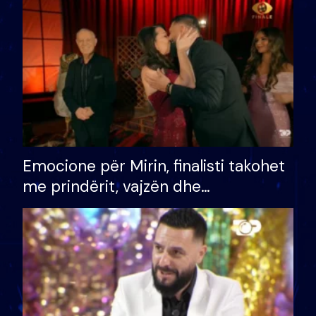
të fituar çmimin e madh
Emocione për Mirin, finalisti takohet
me prindërit, vajzën dhe
bashkëshorten: S’kemi ndonjë letër
divorci apo jo?