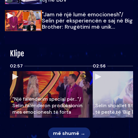
"Jam në një lumë emocionesh"/
Selin për eksperiencën e saj në Big
Brother: Rrugëtimi më unik…
Klipe
02:57
02:56
"Një falenderim special për…"/
Selin falënderon produksionin
Selin shpallet fitu
mes emocionesh të forta
të pestë të ‘Big Br
më shumë →