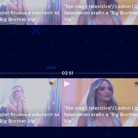
"Një magji televizive"/ Ledion Li
llet fituese e edicionit të
falenderon stafin e "Big Brother
‘Big Brother Vip’
Vip"
02:51
"Një magji televizive"/ Ledion Li
llet fituese e edicionit të
falenderon stafin e "Big Brother
‘Big Brother Vip’
Vip"