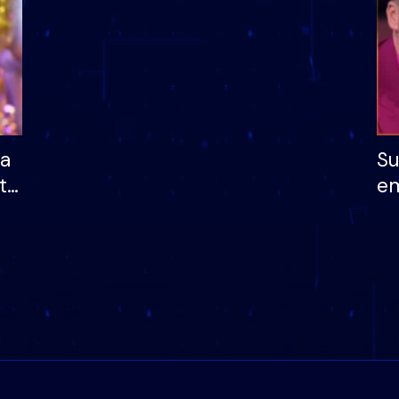
ha
Su
të
em
më
në
nu