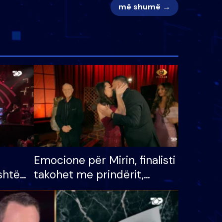
më shumë →
Emocione për Mirin, finalisti
shtë
takohet me prindërit,
tëpinë
vajzën dhe bashkëshorten:
 për
S’kemi ndonjë letër divorci
adh
apo jo?