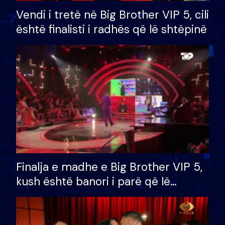
Vendi i tretë në Big Brother VIP 5, cili
është finalisti i radhës që lë shtëpinë
Finalja e madhe e Big Brother VIP 5,
kush është banori i parë që lë
shtëpinë dhe humb mundësinë për
të fituar çmimin e madh