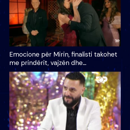
Emocione për Mirin, finalisti takohet
me prindërit, vajzën dhe
bashkëshorten: S’kemi ndonjë letër
divorci apo jo?