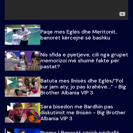
Paqe mes Eglës dhe Meritonit,
banorët kërcejnë së bashku
Nis sfida e pyetjeve, cili nga grupet
memorizoi më shumë fakte për
pastat?
Batuta mes Ilnisës dhe Eglës/“Fol
kur jam aty, jo pas krahëve…” - Big
Brother Albania VIP 3
Sara bisedon me Bardhin pas
diskutimit me Ilnisën - Big Brother
Albania VIP 3
Promo l Banorët sërish përballë