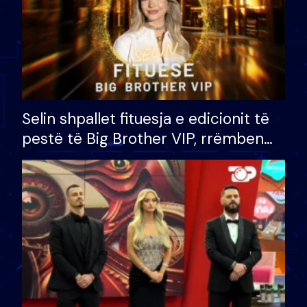
Selin shpallet fituesja e edicionit të
pestë të Big Brother VIP, rrëmben
çmimin e madh prej 100 mijë eurosh