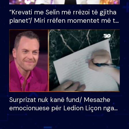
“Krevati me Selin më rrëzoi të gjitha
planet”/ Miri rrëfen momentet më të
bukura në shtëpinë e BB VIP: Do më
mungojë zilja e mëngjesit kur…
Surprizat nuk kanë fund/ Mesazhe
emocionuese për Ledion Liçon nga
nëna dhe fëmijët e tij, moderatori
nuk i mban dot lotët: Nuk meritoj…