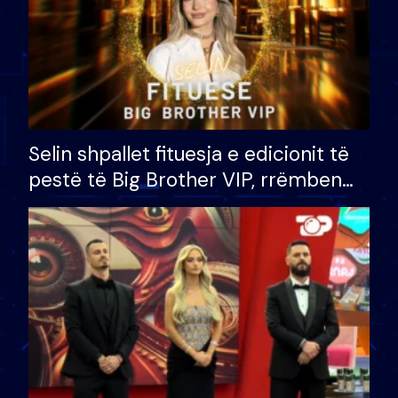
Selin shpallet fituesja e edicionit të
pestë të Big Brother VIP, rrëmben
çmimin e madh prej 100 mijë eurosh