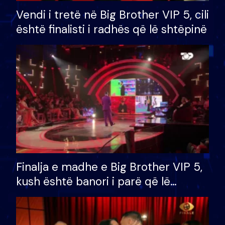
Vendi i tretë në Big Brother VIP 5, cili
është finalisti i radhës që lë shtëpinë
Finalja e madhe e Big Brother VIP 5,
kush është banori i parë që lë
shtëpinë dhe humb mundësinë për
të fituar çmimin e madh