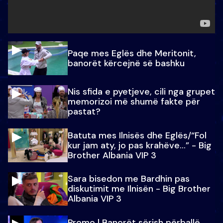
Paqe mes Eglës dhe Meritonit,
banorët kërcejnë së bashku
Nis sfida e pyetjeve, cili nga grupet
memorizoi më shumë fakte për
pastat?
Batuta mes Ilnisës dhe Eglës/“Fol
kur jam aty, jo pas krahëve…” - Big
Brother Albania VIP 3
Sara bisedon me Bardhin pas
diskutimit me Ilnisën - Big Brother
Albania VIP 3
Promo l Banorët sërish përballë