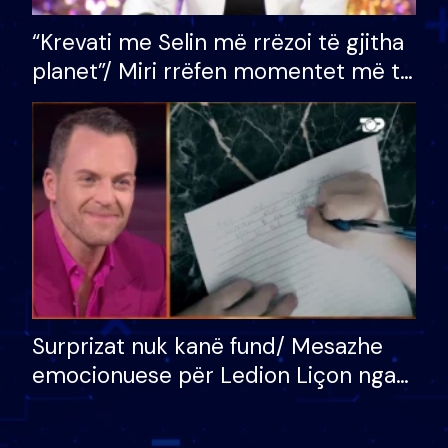
“Krevati me Selin më rrëzoi të gjitha
planet”/ Miri rrëfen momentet më të
bukura në shtëpinë e BB VIP: Do më
mungojë zilja e mëngjesit kur…
Surprizat nuk kanë fund/ Mesazhe
emocionuese për Ledion Liçon nga
nëna dhe fëmijët e tij, moderatori
nuk i mban dot lotët: Nuk meritoj…