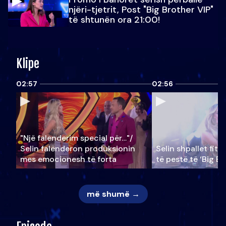
njëri-tjetrit, Post "Big Brother VIP"
të shtunën ora 21:00!
Klipe
02:57
02:56
"Një falenderim special për…"/
Selin falënderon produksionin
Selin shpallet fitu
mes emocionesh të forta
të pestë të ‘Big Br
më shumë →