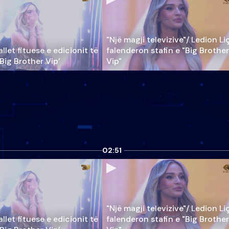
"Një magji televizive"/ Ledion Li
llet fituese e edicionit të
falenderon stafin e "Big Brother
‘Big Brother Vip’
Vip"
02:51
"Një magji televizive"/ Ledion Li
llet fituese e edicionit të
falenderon stafin e "Big Brother