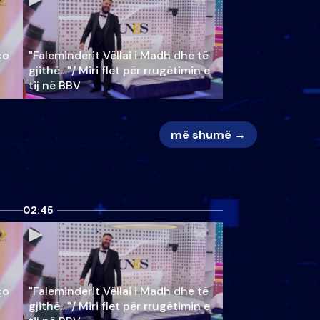
ço
"Faleminderit Vëllai i Madh dhe të
gjithë…"/ Miri flet për rrugëtimin e
tij në BBV
më shumë →
02:45
ço
"Faleminderit Vëllai i Madh dhe të
gjithë…"/ Miri flet për rrugëtimin e