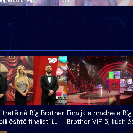
‘Big Brother Vip’
Vip"
i tretë në Big Brother
Finalja e madhe e Big
cili është finalisti i
Brother VIP 5, kush ë
 që lë shtëpinë
banori i parë që lë sh