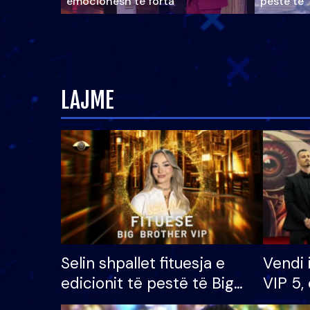
emocionesh të forta
pestë të 
LAJME
Selin shpallet fituesja e
Vendi 
edicionit të pestë të Big
VIP 5, 
Brother VIP, rrëmben
radhës