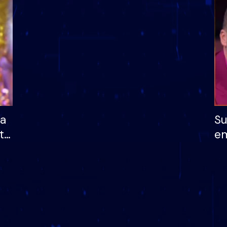
dhe humb mundësinë
të fituar çmimin e m
ha
Su
të
em
më
në
nu