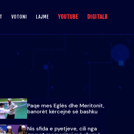
YOUTUBE
DIGITALB
T
VOTONI
LAJME
Paqe mes Eglës dhe Meritonit,
banorët kërcejnë së bashku
Nis sfida e pyetjeve, cili nga