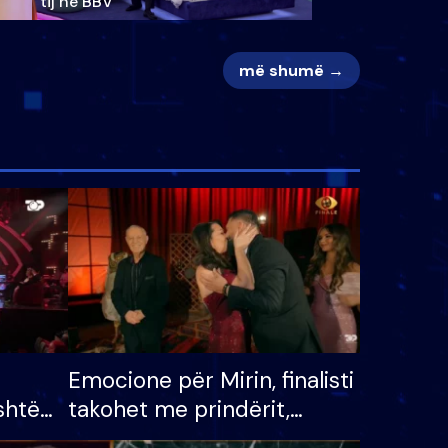
tij në BBV
më shumë →
Emocione për Mirin, finalisti
shtë
takohet me prindërit,
tëpinë
vajzën dhe bashkëshorten: