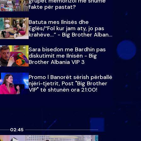
grupet memorizoi më shumë
fakte për pastat?
Batuta mes Ilnisës dhe
Eglës/“Fol kur jam aty, jo pas
krahëve…” - Big Brother Albania
VIP 3
Sara bisedon me Bardhin pas
diskutimit me Ilnisën - Big
Brother Albania VIP 3
Promo l Banorët sërish përballë
njëri-tjetrit, Post "Big Brother
VIP" të shtunën ora 21:00!
02:45