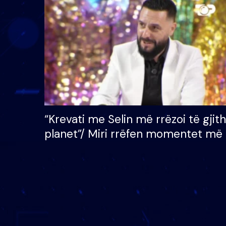
çmimin e madh prej 100
mijë eurosh
“Krevati me Selin më rrëzoi të gjit
planet”/ Miri rrëfen momentet më 
bukura në shtëpinë e BB VIP: Do 
mungojë zilja e mëngjesit kur…