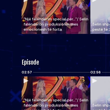
"Një falenderim special për…"/ Selin
falënderon produksionin mes
Selin shpa
emocionesh të forta
pestë të 
Episode
02:57
02:56
"Një falenderim special për…"/ Selin
falënderon produksionin mes
Selin shpa