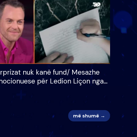
 për
S’kemi ndonjë letër divorci
adh
apo jo?
rprizat nuk kanë fund/ Mesazhe
ocionuese për Ledion Liçon nga
na dhe fëmijët e tij, moderatori
k i mban dot lotët: Nuk meritoj…
më shumë →