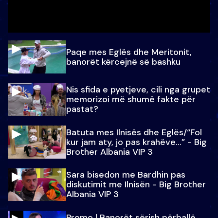
Paqe mes Eglës dhe Meritonit,
banorët kërcejnë së bashku
Nis sfida e pyetjeve, cili nga grupet
memorizoi më shumë fakte për
pastat?
Batuta mes Ilnisës dhe Eglës/“Fol
kur jam aty, jo pas krahëve…” - Big
Brother Albania VIP 3
Sara bisedon me Bardhin pas
diskutimit me Ilnisën - Big Brother
Albania VIP 3
Promo l Banorët sërish përballë