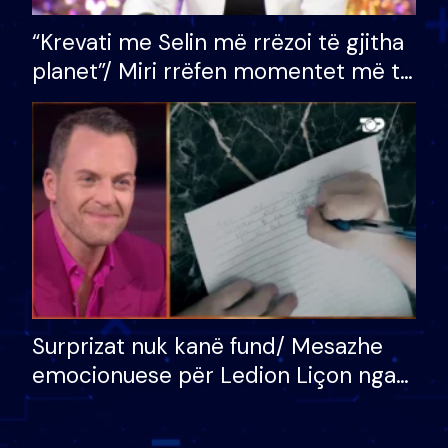
“Krevati me Selin më rrëzoi të gjitha
planet”/ Miri rrëfen momentet më të
bukura në shtëpinë e BB VIP: Do më
mungojë zilja e mëngjesit kur…
Surprizat nuk kanë fund/ Mesazhe
emocionuese për Ledion Liçon nga
nëna dhe fëmijët e tij, moderatori
nuk i mban dot lotët: Nuk meritoj…