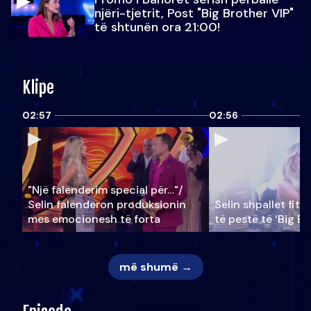
njëri-tjetrit, Post "Big Brother VIP"
të shtunën ora 21:00!
Klipe
02:57
02:56
"Një falenderim special për…"/
Selin falënderon produksionin
Selin shpallet fitu
mes emocionesh të forta
të pestë të ‘Big Br
më shumë →