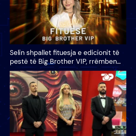
Selin shpallet fituesja e edicionit të
pestë të Big Brother VIP, rrëmben
çmimin e madh prej 100 mijë eurosh