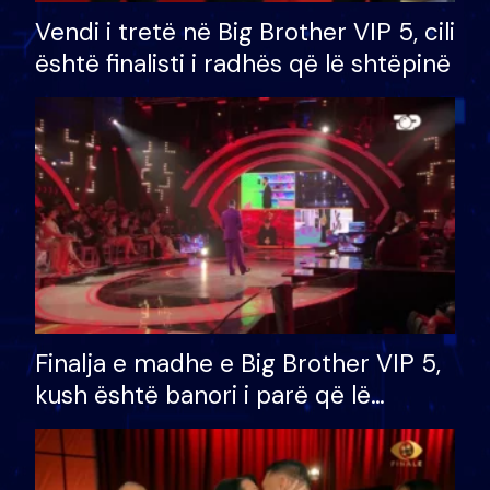
Vendi i tretë në Big Brother VIP 5, cili
është finalisti i radhës që lë shtëpinë
Finalja e madhe e Big Brother VIP 5,
kush është banori i parë që lë
shtëpinë dhe humb mundësinë për
të fituar çmimin e madh