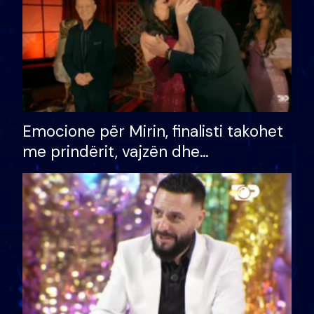
Emocione për Mirin, finalisti takohet
me prindërit, vajzën dhe
bashkëshorten: S’kemi ndonjë letër
divorci apo jo?