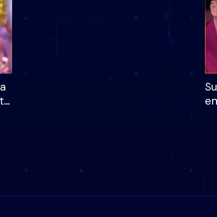
ha
Su
të
em
më
në
nu