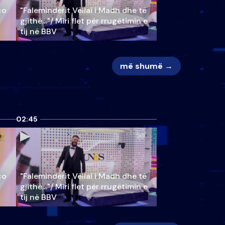
ço
"Faleminderit Vëllai i Madh dhe të
gjithë…"/ Miri flet për rrugëtimin e
tij në BBV
më shumë →
02:45
ço
"Faleminderit Vëllai i Madh dhe të
gjithë…"/ Miri flet për rrugëtimin e
tij në BBV