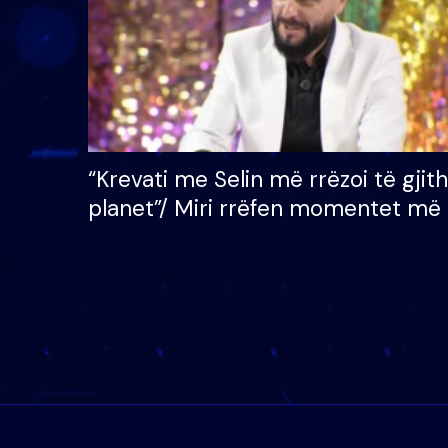
“Krevati me Selin më rrëzoi të gjit
planet”/ Miri rrëfen momentet më 
bukura në shtëpinë e BB VIP: Do 
mungojë zilja e mëngjesit kur…