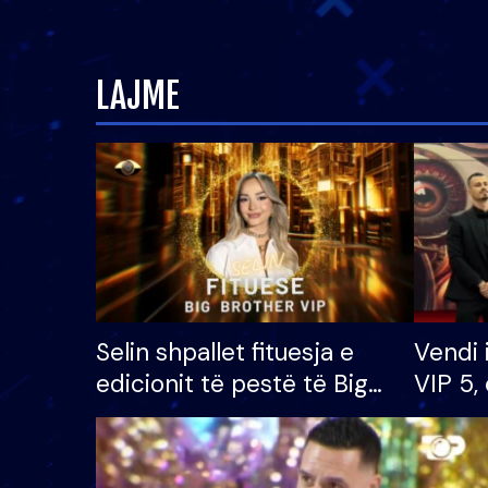
LAJME
Selin shpallet fituesja e
Vendi 
edicionit të pestë të Big
VIP 5, 
Brother VIP, rrëmben
radhës
çmimin e madh prej 100
mijë eurosh