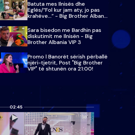
Batuta mes Ilnisës dhe
Eglës/“Fol kur jam aty, jo pas
krahëve…” - Big Brother Albania
VIP 3
Sara bisedon me Bardhin pas
diskutimit me Ilnisën - Big
Brother Albania VIP 3
Promo l Banorët sërish përballë
njëri-tjetrit, Post "Big Brother
VIP" të shtunën ora 21:00!
02:45