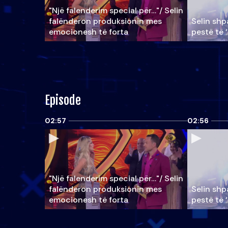
"Një falenderim special për…"/ Selin
falënderon produksionin mes
Selin shpa
emocionesh të forta
pestë të 
Episode
02:57
02:56
"Një falenderim special për…"/ Selin
falënderon produksionin mes
Selin shpa
emocionesh të forta
pestë të 