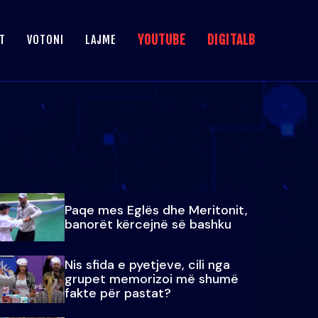
YOUTUBE
DIGITALB
T
VOTONI
LAJME
Paqe mes Eglës dhe Meritonit,
banorët kërcejnë së bashku
Nis sfida e pyetjeve, cili nga
grupet memorizoi më shumë
fakte për pastat?