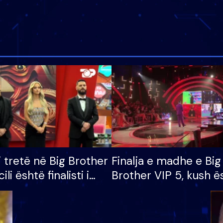
i tretë në Big Brother
Finalja e madhe e Big
cili është finalisti i
Brother VIP 5, kush ë
 që lë shtëpinë
banori i parë që lë sh
dhe humb mundësinë
të fituar çmimin e m