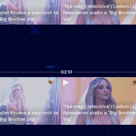
"Një magji televizive"/ Ledion Li
llet fituese e edicionit të
falenderon stafin e "Big Brother
‘Big Brother Vip’
Vip"
02:51
"Një magji televizive"/ Ledion Li
llet fituese e edicionit të
falenderon stafin e "Big Brother
‘Big Brother Vip’
Vip"