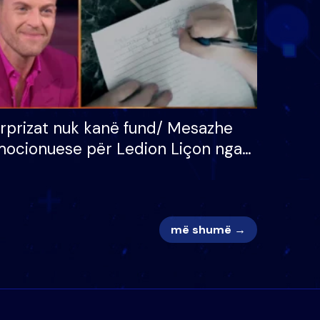
rprizat nuk kanë fund/ Mesazhe
ocionuese për Ledion Liçon nga
na dhe fëmijët e tij, moderatori
k i mban dot lotët: Nuk meritoj…
më shumë →