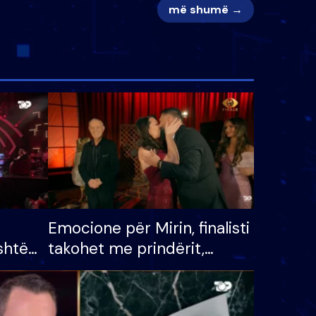
më shumë →
Emocione për Mirin, finalisti
shtë
takohet me prindërit,
tëpinë
vajzën dhe bashkëshorten:
 për
S’kemi ndonjë letër divorci
adh
apo jo?