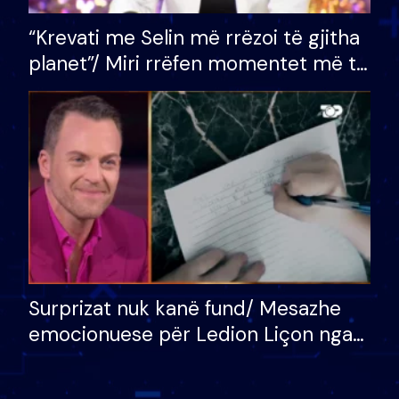
“Krevati me Selin më rrëzoi të gjitha
planet”/ Miri rrëfen momentet më të
bukura në shtëpinë e BB VIP: Do më
mungojë zilja e mëngjesit kur…
Surprizat nuk kanë fund/ Mesazhe
emocionuese për Ledion Liçon nga
nëna dhe fëmijët e tij, moderatori
nuk i mban dot lotët: Nuk meritoj…