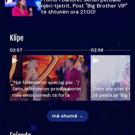
njëri-tjetrit, Post "Big Brother VIP"
të shtunën ora 21:00!
Klipe
02:57
02:56
"Një falenderim special për…"/
Selin falënderon produksionin
Selin shpallet fitu
mes emocionesh të forta
të pestë të ‘Big Br
më shumë →