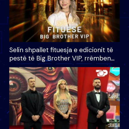
Selin shpallet fituesja e edicionit të
pestë të Big Brother VIP, rrëmben
çmimin e madh prej 100 mijë eurosh