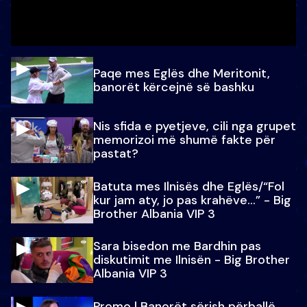
Paqe mes Eglës dhe Meritonit,
banorët kërcejnë së bashku
Nis sfida e pyetjeve, cili nga grupet
memorizoi më shumë fakte për
pastat?
Batuta mes Ilnisës dhe Eglës/“Fol
kur jam aty, jo pas krahëve…” - Big
Brother Albania VIP 3
Sara bisedon me Bardhin pas
diskutimit me Ilnisën - Big Brother
Albania VIP 3
Promo l Banorët sërish përballë