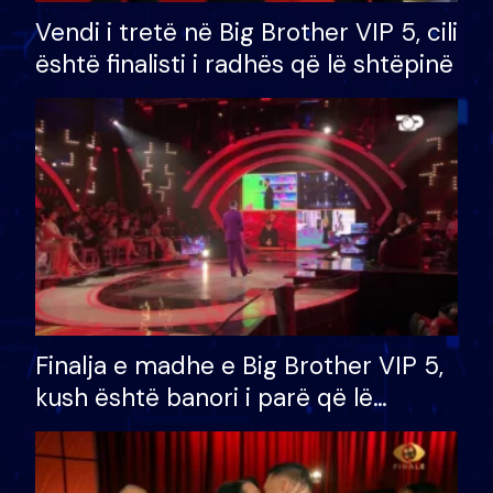
Vendi i tretë në Big Brother VIP 5, cili
është finalisti i radhës që lë shtëpinë
Finalja e madhe e Big Brother VIP 5,
kush është banori i parë që lë
shtëpinë dhe humb mundësinë për
të fituar çmimin e madh