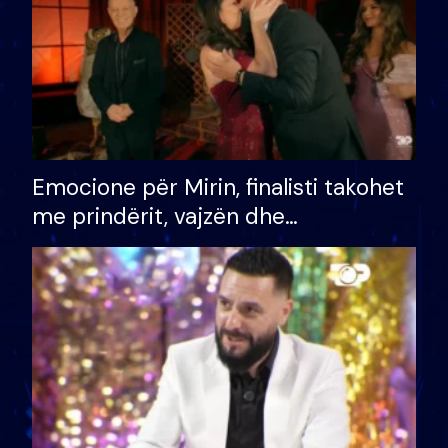
Emocione për Mirin, finalisti takohet
me prindërit, vajzën dhe
bashkëshorten: S’kemi ndonjë letër
divorci apo jo?