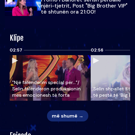
njëri-tjetrit, Post "Big Brother VIP"
të shtunën ora 21:00!
Klipe
02:57
02:56
"Një falenderim special për…"/
Selin falënderon produksionin
Selin shpallet fitu
mes emocionesh të forta
të pestë të ‘Big Br
më shumë →