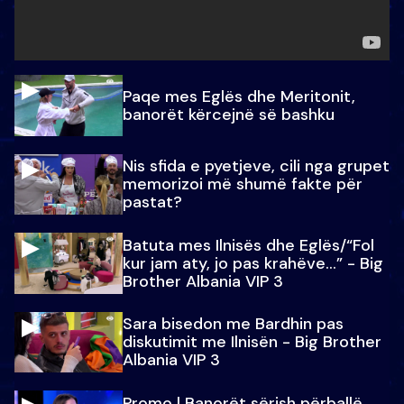
Paqe mes Eglës dhe Meritonit,
banorët kërcejnë së bashku
Nis sfida e pyetjeve, cili nga grupet
memorizoi më shumë fakte për
pastat?
Batuta mes Ilnisës dhe Eglës/“Fol
kur jam aty, jo pas krahëve…” - Big
Brother Albania VIP 3
Sara bisedon me Bardhin pas
diskutimit me Ilnisën - Big Brother
Albania VIP 3
Promo l Banorët sërish përballë