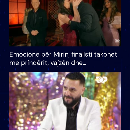
Emocione për Mirin, finalisti takohet
me prindërit, vajzën dhe
bashkëshorten: S’kemi ndonjë letër
divorci apo jo?