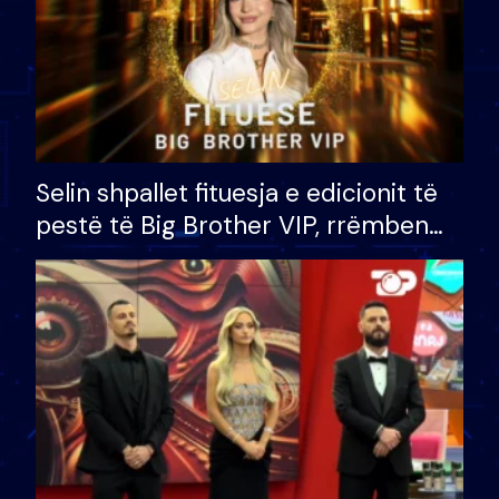
Selin shpallet fituesja e edicionit të
pestë të Big Brother VIP, rrëmben
çmimin e madh prej 100 mijë eurosh