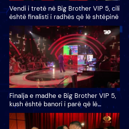
Vendi i tretë në Big Brother VIP 5, cili
është finalisti i radhës që lë shtëpinë
Finalja e madhe e Big Brother VIP 5,
kush është banori i parë që lë
shtëpinë dhe humb mundësinë për
të fituar çmimin e madh