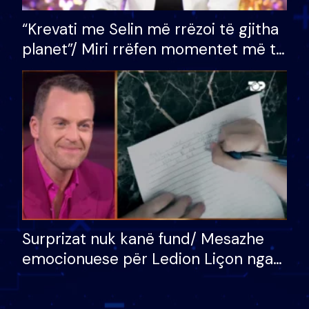
“Krevati me Selin më rrëzoi të gjitha
planet”/ Miri rrëfen momentet më të
bukura në shtëpinë e BB VIP: Do më
mungojë zilja e mëngjesit kur…
Surprizat nuk kanë fund/ Mesazhe
emocionuese për Ledion Liçon nga
nëna dhe fëmijët e tij, moderatori
nuk i mban dot lotët: Nuk meritoj…