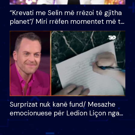
“Krevati me Selin më rrëzoi të gjitha
planet”/ Miri rrëfen momentet më të
bukura në shtëpinë e BB VIP: Do më
mungojë zilja e mëngjesit kur…
Surprizat nuk kanë fund/ Mesazhe
emocionuese për Ledion Liçon nga
nëna dhe fëmijët e tij, moderatori
nuk i mban dot lotët: Nuk meritoj…