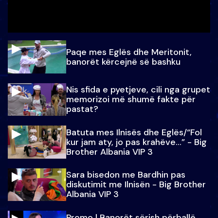
Paqe mes Eglës dhe Meritonit,
banorët kërcejnë së bashku
Nis sfida e pyetjeve, cili nga grupet
memorizoi më shumë fakte për
pastat?
Batuta mes Ilnisës dhe Eglës/“Fol
kur jam aty, jo pas krahëve…” - Big
Brother Albania VIP 3
Sara bisedon me Bardhin pas
diskutimit me Ilnisën - Big Brother
Albania VIP 3
Promo l Banorët sërish përballë