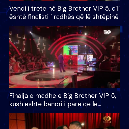
Vendi i tretë në Big Brother VIP 5, cili
është finalisti i radhës që lë shtëpinë
Finalja e madhe e Big Brother VIP 5,
kush është banori i parë që lë
shtëpinë dhe humb mundësinë për
të fituar çmimin e madh