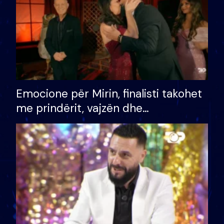
Emocione për Mirin, finalisti takohet
me prindërit, vajzën dhe
bashkëshorten: S’kemi ndonjë letër
divorci apo jo?