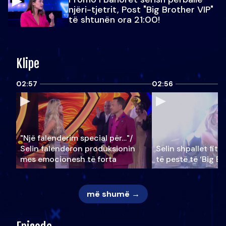
njëri-tjetrit, Post "Big Brother VIP"
të shtunën ora 21:00!
Klipe
02:57
02:56
"Një falenderim special për…"/
Selin falënderon produksionin
Selin shpallet fitu
mes emocionesh të forta
të pestë të ‘Big Br
më shumë →