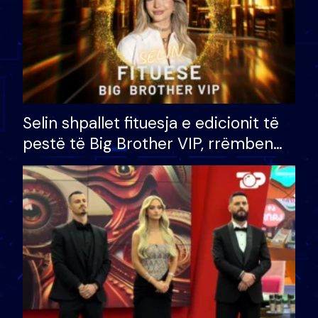
Selin shpallet fituesja e edicionit të
pestë të Big Brother VIP, rrëmben
çmimin e madh prej 100 mijë eurosh